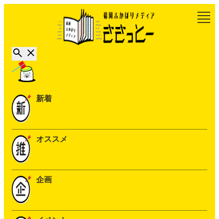
新着
オススメ
企画