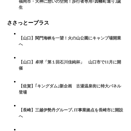
福岡市・天神に憩いの空間！歩行者専用｢因幡町通り｣誕
生
ささっとープラス
【山口】関門海峡を一望！火の山公園にキャンプ場開業
へ
【山口】卓球「第１回石川佳純杯」 山口市で11月に開
催
【佐賀】｢キングダム｣新企画 古湯温泉街に特大パネル
登場
【長崎】三越伊勢丹グループ､IT事業拠点を長崎市に開設
へ