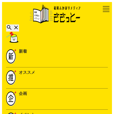
新着
オススメ
企画