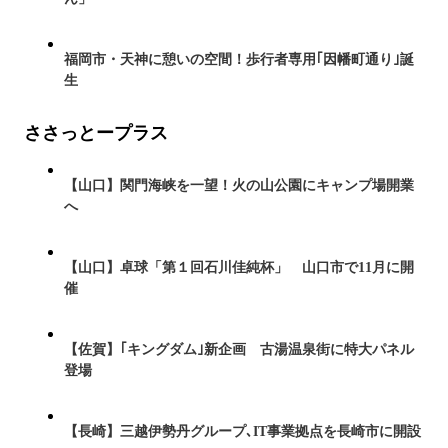
福岡市・天神に憩いの空間！歩行者専用｢因幡町通り｣誕
生
ささっとープラス
【山口】関門海峡を一望！火の山公園にキャンプ場開業
へ
【山口】卓球「第１回石川佳純杯」 山口市で11月に開
催
【佐賀】｢キングダム｣新企画 古湯温泉街に特大パネル
登場
【長崎】三越伊勢丹グループ､IT事業拠点を長崎市に開設