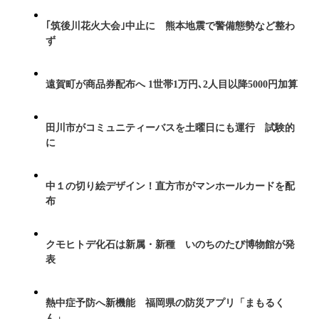
｢筑後川花火大会｣中止に 熊本地震で警備態勢など整わ
ず
遠賀町が商品券配布へ 1世帯1万円､2人目以降5000円加算
田川市がコミュニティーバスを土曜日にも運行 試験的
に
中１の切り絵デザイン！直方市がマンホールカードを配
布
クモヒトデ化石は新属・新種 いのちのたび博物館が発
表
熱中症予防へ新機能 福岡県の防災アプリ「まもるく
ん」