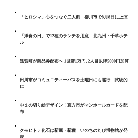
「ヒロシマ」心をつなぐ二人劇 柳川市で8月8日に上演
「洋食の日」で12種のランチを用意 北九州・千草ホテ
ル
遠賀町が商品券配布へ 1世帯1万円､2人目以降5000円加算
田川市がコミュニティーバスを土曜日にも運行 試験的
に
中１の切り絵デザイン！直方市がマンホールカードを配
布
クモヒトデ化石は新属・新種 いのちのたび博物館が発
表