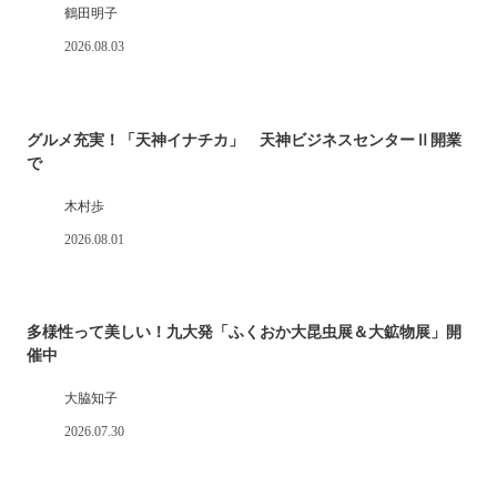
鶴田明子
2026.08.03
グルメ充実！「天神イナチカ」 天神ビジネスセンターⅡ開業
で
木村歩
2026.08.01
多様性って美しい！九大発「ふくおか大昆虫展＆大鉱物展」開
催中
大脇知子
2026.07.30