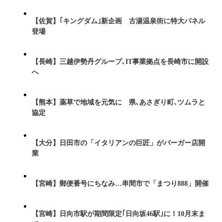
【佐賀】｢キングダム｣新企画 古湯温泉街に特大パネル
登場
【長崎】三越伊勢丹グループ､IT事業拠点を長崎市に開設
へ
【熊本】薬草で地域を元気に 県､あさぎり町､ツムラと
協定
【大分】日田市の「イタリアンの巨匠」がバーガー店開
業
【宮崎】郵便番号にちなみ…串間市で「まつり888」開催
【宮崎】日向市駅が期間限定｢日向坂46駅｣に！10月末ま