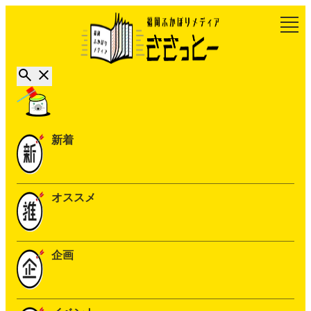
新着
オススメ
企画