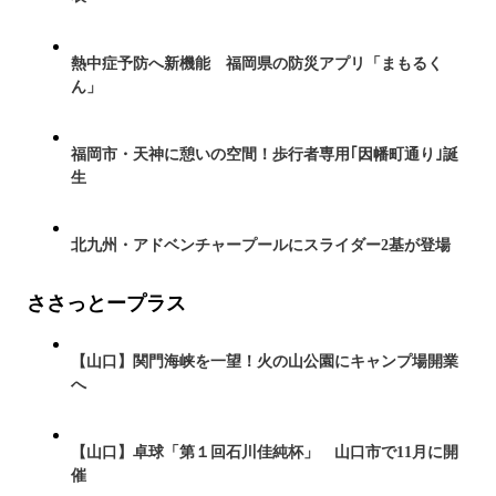
熱中症予防へ新機能 福岡県の防災アプリ「まもるく
ん」
福岡市・天神に憩いの空間！歩行者専用｢因幡町通り｣誕
生
北九州・アドベンチャープールにスライダー2基が登場
ささっとープラス
【山口】関門海峡を一望！火の山公園にキャンプ場開業
へ
【山口】卓球「第１回石川佳純杯」 山口市で11月に開
催