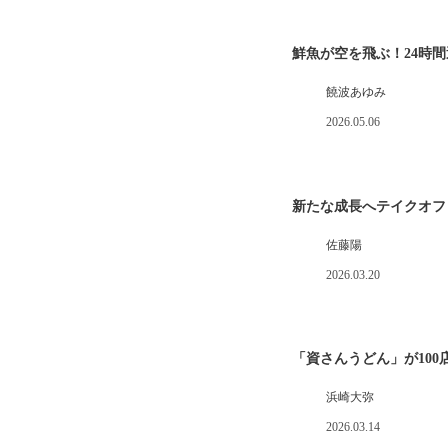
鮮魚が空を飛ぶ！24時
饒波あゆみ
2026.05.06
新たな成長へテイクオフ
佐藤陽
2026.03.20
「資さんうどん」が10
浜崎大弥
2026.03.14