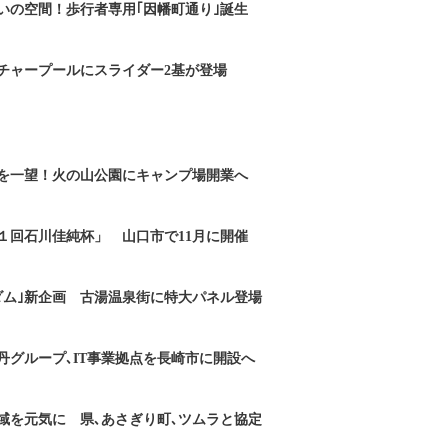
いの空間！歩行者専用｢因幡町通り｣誕生
チャープールにスライダー2基が登場
を一望！火の山公園にキャンプ場開業へ
１回石川佳純杯」 山口市で11月に開催
ダム｣新企画 古湯温泉街に特大パネル登場
丹グループ､IT事業拠点を長崎市に開設へ
域を元気に 県､あさぎり町､ツムラと協定