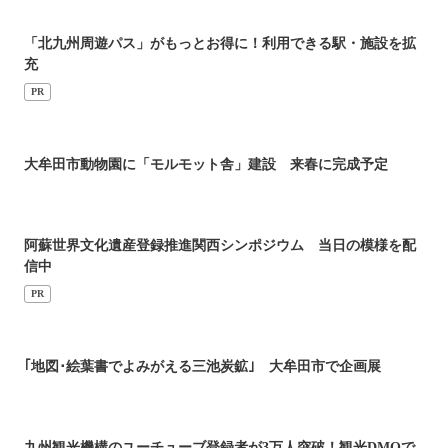
「北九州周遊パス」がもっとお得に！利用できる駅・施設を拡
充
PR
大牟田市動物園に「モルモット舎」建設 来春に完成予定
阿蘇世界文化遺産登録推進関西シンポジウム 当日の模様を配
信中
PR
｢地図･絵葉書でよみがえる三池炭鉱｣ 大牟田市で企画展
九州観光機構のユーチューブ登録者が3万人突破！観光DMOで