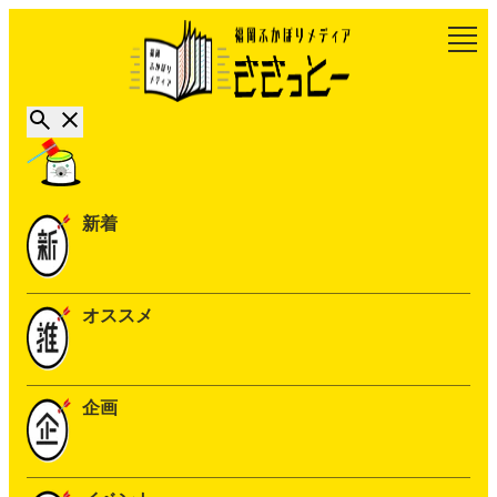
新着
オススメ
企画