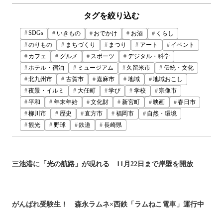
タグを絞り込む
SDGs
いきもの
おでかけ
お酒
くらし
のりもの
まちづくり
まつり
アート
イベント
カフェ
グルメ
スポーツ
デジタル・科学
ホテル・宿泊
ミュージアム
久留米市
伝統・文化
北九州市
古賀市
嘉麻市
地域
地域おこし
夜景・イルミ
大任町
学び
学校
宗像市
平和
年末年始
文化財
新宮町
映画
春日市
柳川市
歴史
直方市
福岡市
自然・環境
観光
野球
鉄道
長崎県
三池港に「光の航路」が現れる 11月22日まで岸壁を開放
がんばれ受験生！ 森永ラムネ×西鉄「ラムねこ電車」運行中