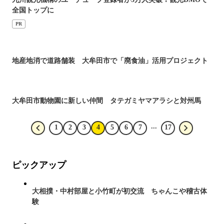
全国トップに
PR
地産地消で道路舗装 大牟田市で「廃食油」活用プロジェクト
大牟田市動物園に新しい仲間 タテガミヤマアラシと対州馬
...
1
2
3
4
5
6
7
17
ピックアップ
大相撲・中村部屋と小竹町が初交流 ちゃんこや稽古体
験