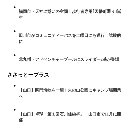
福岡市・天神に憩いの空間！歩行者専用｢因幡町通り｣誕
生
田川市がコミュニティーバスを土曜日にも運行 試験的
に
北九州・アドベンチャープールにスライダー2基が登場
ささっとープラス
【山口】関門海峡を一望！火の山公園にキャンプ場開業
へ
【山口】卓球「第１回石川佳純杯」 山口市で11月に開
催