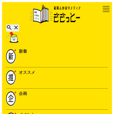
新着
オススメ
企画