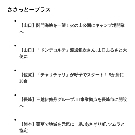
ささっとープラス
【山口】関門海峡を一望！火の山公園にキャンプ場開業
へ
【山口】「ドンデコルテ」渡辺銀次さん､山口ふるさと大
使に
【佐賀】「チャリチャリ」が呼子でスタート！ 5か所に
20台
【長崎】三越伊勢丹グループ､IT事業拠点を長崎市に開設
へ
【熊本】薬草で地域を元気に 県､あさぎり町､ツムラと
協定