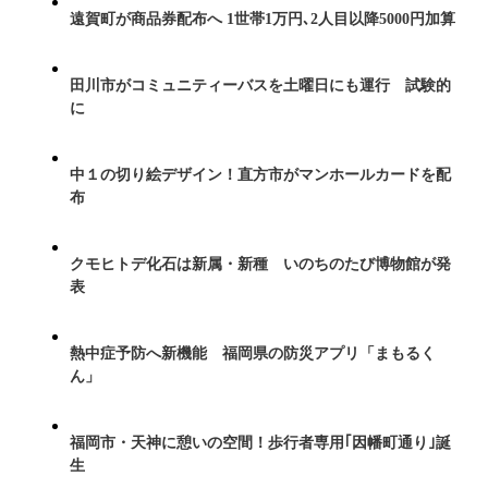
遠賀町が商品券配布へ 1世帯1万円､2人目以降5000円加算
田川市がコミュニティーバスを土曜日にも運行 試験的
に
中１の切り絵デザイン！直方市がマンホールカードを配
布
クモヒトデ化石は新属・新種 いのちのたび博物館が発
表
熱中症予防へ新機能 福岡県の防災アプリ「まもるく
ん」
福岡市・天神に憩いの空間！歩行者専用｢因幡町通り｣誕
生