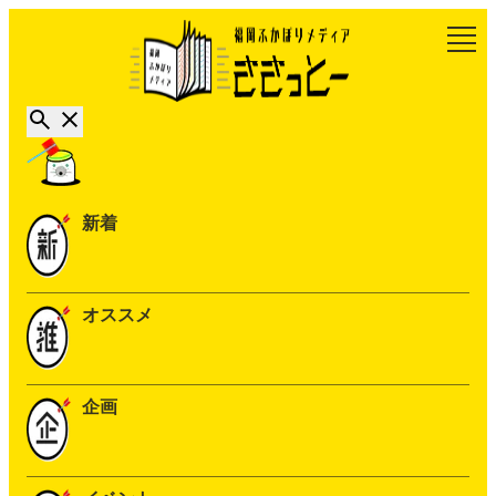
新着
オススメ
企画