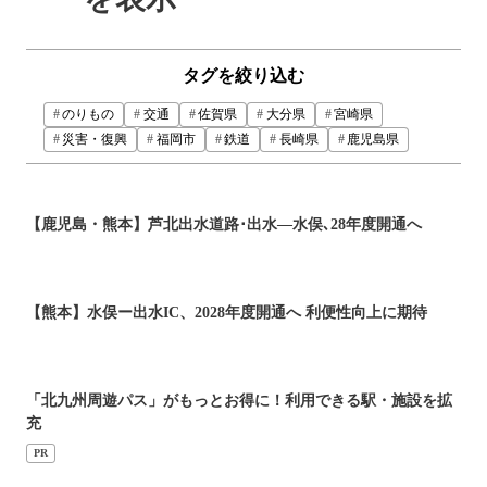
タグを絞り込む
のりもの
交通
佐賀県
大分県
宮崎県
災害・復興
福岡市
鉄道
長崎県
鹿児島県
【鹿児島・熊本】芦北出水道路･出水―水俣､28年度開通へ
【熊本】水俣ー出水IC、2028年度開通へ 利便性向上に期待
「北九州周遊パス」がもっとお得に！利用できる駅・施設を拡
充
PR