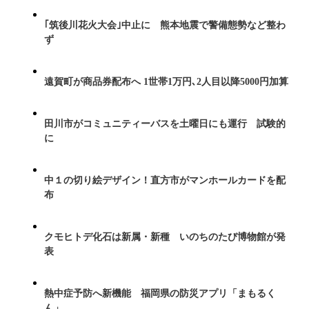
｢筑後川花火大会｣中止に 熊本地震で警備態勢など整わ
ず
遠賀町が商品券配布へ 1世帯1万円､2人目以降5000円加算
田川市がコミュニティーバスを土曜日にも運行 試験的
に
中１の切り絵デザイン！直方市がマンホールカードを配
布
クモヒトデ化石は新属・新種 いのちのたび博物館が発
表
熱中症予防へ新機能 福岡県の防災アプリ「まもるく
ん」