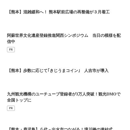
【熊本】混雑緩和へ！ 熊本駅前広場の再整備が３月着工
阿蘇世界文化遺産登録推進関西シンポジウム 当日の模様を配
信中
PR
【熊本】歩数に応じて｢きじうまコイン｣ 人吉市が導入
九州観光機構のユーチューブ登録者が3万人突破！観光DMOで
全国トップに
PR
【熊本・鹿児島】八代－出水市つながる！境川橋の連結式