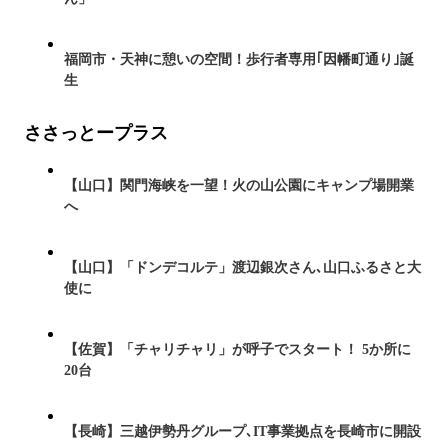
福岡市・天神に憩いの空間！歩行者専用｢因幡町通り｣誕
生
ささっとープラス
【山口】関門海峡を一望！火の山公園にキャンプ場開業
へ
【山口】「ドンデコルテ」渡辺銀次さん､山口ふるさと大
使に
【佐賀】「チャリチャリ」が呼子でスタート！ 5か所に
20台
【長崎】三越伊勢丹グループ､IT事業拠点を長崎市に開設