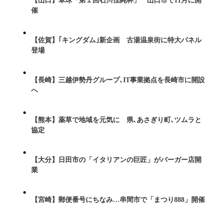
【山口】卓球「第１回石川佳純杯」 山口市で11月に開
催
【佐賀】｢キングダム｣新企画 古湯温泉街に特大パネル
登場
【長崎】三越伊勢丹グループ､IT事業拠点を長崎市に開設
へ
【熊本】薬草で地域を元気に 県､あさぎり町､ツムラと
協定
【大分】日田市の「イタリアンの巨匠」がバーガー店開
業
【宮崎】郵便番号にちなみ…串間市で「まつり888」開催