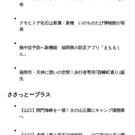
布
クモヒトデ化石は新属・新種 いのちのたび博物館が発
表
熱中症予防へ新機能 福岡県の防災アプリ「まもるく
ん」
福岡市・天神に憩いの空間！歩行者専用｢因幡町通り｣誕
生
ささっとープラス
【山口】関門海峡を一望！火の山公園にキャンプ場開業
へ