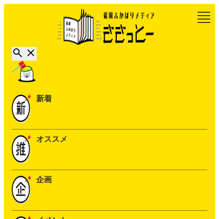
新着
オススメ
企画