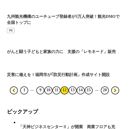
九州観光機構のユーチューブ登録者が3万人突破！観光DMOで
全国トップに
PR
がんと闘う子どもと家族の力に 支援の「レモネード」販売
災害に備えを！福岡市が｢防災行動計画」作成サイト開設
...
...
1
9
10
11
12
13
14
15
20
ピックアップ
「天神ビジネスセンターⅡ」が開業 商業フロアも充