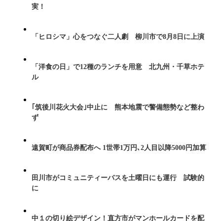
実！
「ヒロシマ」心をつなぐ二人劇 柳川市で8月8日に上演
「洋食の日」で12種のランチを用意 北九州・千草ホテ
ル
｢筑後川花火大会｣中止に 熊本地震で警備態勢など整わ
ず
遠賀町が商品券配布へ 1世帯1万円､2人目以降5000円加算
田川市がコミュニティーバスを土曜日にも運行 試験的
に
中１の切り絵デザイン！直方市がマンホールカードを配