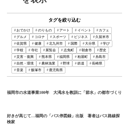
タグを絞り込む
おでかけ
のりもの
アート
イベント
カフェ
グルメ
コロナ
スポーツ
ビジネス
久留米市
佐賀県
健康
北九州市
国際
大分県
学び
学校
寺社
展覧会
志免町
朝倉市
歴史
災害・復興
熊本県
福岡県
粕屋町
糸島市
自然・環境
農林漁業
野球
鉄道
長崎県
音楽
飯塚市
鹿児島県
福岡市の水道事業100年 大渇水を教訓に「節水」の都市づくり
好きが高じて…福岡の「バス停図録」出版 著者はバス路線探
検家