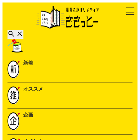
新着
オススメ
企画