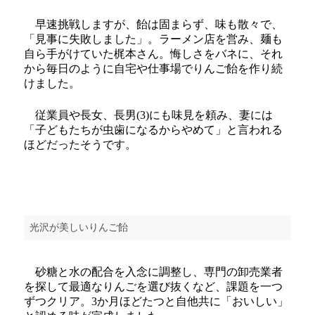
早速挑戦しますが、飴は固まらず、味も散々で、
「見事に失敗しました」。ラーメン店を営み、麺も
自ら手がけていた梶本さん。悔しさをバネに、それ
から毎日のように自宅や仕事場でりんご飴を作り続
けました。
従業員や長女、長男(3)にも味見を頼み、妻には
「子どもたちが虫歯になるからやめて」と言われる
ほどだったそうです。
光沢が美しいりんご飴
砂糖と水の配合を入念に調整し、専門の卸売業者
を探して最適なりんごを選び抜くなど、課題を一つ
ずつクリア。3か月ほどたつと自他共に「おいしい」