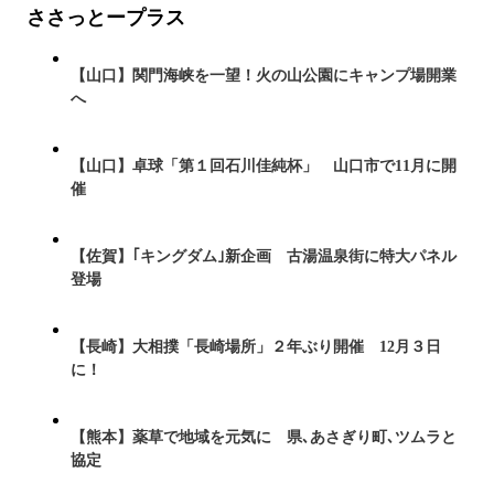
ささっとープラス
【山口】関門海峡を一望！火の山公園にキャンプ場開業
へ
【山口】卓球「第１回石川佳純杯」 山口市で11月に開
催
【佐賀】｢キングダム｣新企画 古湯温泉街に特大パネル
登場
【長崎】大相撲「長崎場所」２年ぶり開催 12月３日
に！
【熊本】薬草で地域を元気に 県､あさぎり町､ツムラと
協定