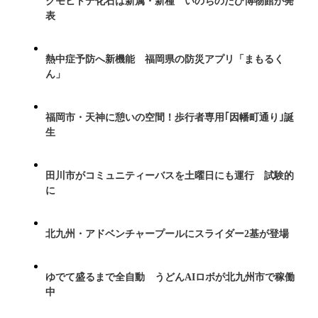
クモヒトデ化石は新属・新種 いのちのたび博物館が発
表
熱中症予防へ新機能 福岡県の防災アプリ「まもるく
ん」
福岡市・天神に憩いの空間！歩行者専用｢因幡町通り｣誕
生
田川市がコミュニティーバスを土曜日にも運行 試験的
に
北九州・アドベンチャープールにスライダー2基が登場
ゆでて盛るまで全自動 うどんAIロボが北九州市で稼働
中