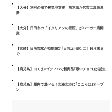
【大分】別府の湯で被災地支援 熊本県八代市に温泉運
搬
【大分】日田市の「イタリアンの巨匠」がバーガー店開
業
【宮崎】日向市駅が期間限定｢日向坂46駅｣に！10月末ま
で
【鹿児島】白くま×ゴディバで新商品｢最中チョコ｣が誕生
【鹿児島】屋内で遊べる！志布志市に｢こころば｣オープ
ン