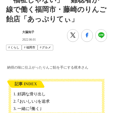
線で働く福岡市・藤崎のりんご
飴店「あっぷりてぃ」
大脇知子
2022.06.01
くらし
福岡市
グルメ
納得の味に仕上がったりんご飴を手にする梶本さん
記事 INDEX
好調な滑り出し
｢おいしい｣を追求
一緒に｢働く｣