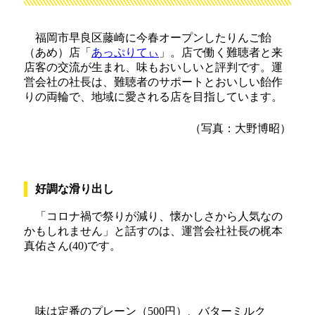
福岡市早良区藤崎に今春オープンしたりんご飴
（あめ）店「
あっぷりてぃ
」。店で働く難聴者と来
店客の交流が生まれ、味もおいしいと評判です。運
営会社の社長は、難聴者のサポートとおいしい飴作
りの両輪で、地域に愛される店を目指しています。
（写真：大野博昭）
好調な滑り出し
「コロナ禍で祭りが減り、懐かしさから人気なの
かもしれません」と話すのは、運営会社社長の梶本
真佑さん(40)です。
味は定番のプレーン（500円）、バターミルク