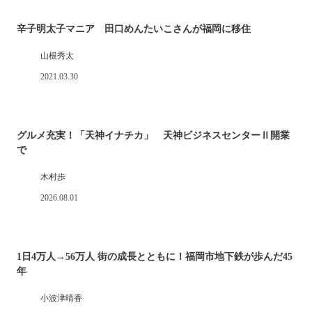
辛子明太子マニア 田口めんたいこさんが福岡に移住
山根秀太
2021.03.30
グルメ充実！「天神イナチカ」 天神ビジネスセンターⅡ開業
で
木村歩
2026.08.01
1日4万人→56万人 街の成長とともに！福岡市地下鉄が歩んだ45
年
小波津晴香