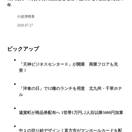
年
小波津晴香
2026.07.27
ピックアップ
「天神ビジネスセンターⅡ」が開業 商業フロアも充
実！
「洋食の日」で12種のランチを用意 北九州・千草ホテ
ル
遠賀町が商品券配布へ 1世帯1万円､2人目以降5000円加算
中１の切り絵デザイン！直方市がマンホールカードを配