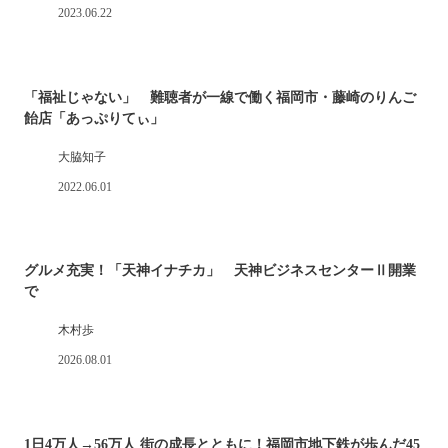
2023.06.22
「福祉じゃない」 難聴者が一線で働く福岡市・藤崎のりんご
飴店「あっぷりてぃ」
大脇知子
2022.06.01
グルメ充実！「天神イナチカ」 天神ビジネスセンターⅡ開業
で
木村歩
2026.08.01
1日4万人→56万人 街の成長とともに！福岡市地下鉄が歩んだ45