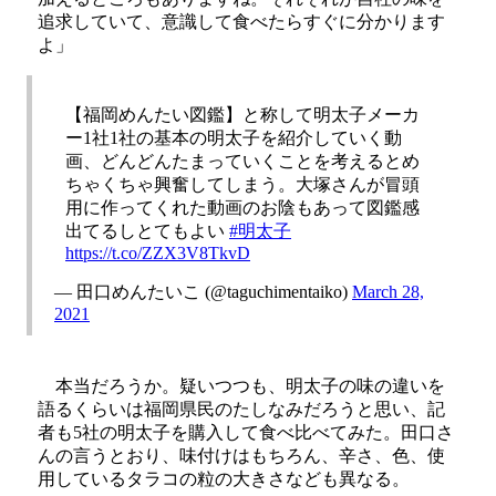
追求していて、意識して食べたらすぐに分かります
よ」
【福岡めんたい図鑑】と称して明太子メーカ
ー1社1社の基本の明太子を紹介していく動
画、どんどんたまっていくことを考えるとめ
ちゃくちゃ興奮してしまう。大塚さんが冒頭
用に作ってくれた動画のお陰もあって図鑑感
出てるしとてもよい
#明太子
https://t.co/ZZX3V8TkvD
— 田口めんたいこ (@taguchimentaiko)
March 28,
2021
本当だろうか。疑いつつも、明太子の味の違いを
語るくらいは福岡県民のたしなみだろうと思い、記
者も5社の明太子を購入して食べ比べてみた。田口さ
んの言うとおり、味付けはもちろん、辛さ、色、使
用しているタラコの粒の大きさなども異なる。