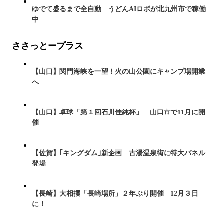
ゆでて盛るまで全自動 うどんAIロボが北九州市で稼働
中
ささっとープラス
【山口】関門海峡を一望！火の山公園にキャンプ場開業
へ
【山口】卓球「第１回石川佳純杯」 山口市で11月に開
催
【佐賀】｢キングダム｣新企画 古湯温泉街に特大パネル
登場
【長崎】大相撲「長崎場所」２年ぶり開催 12月３日
に！