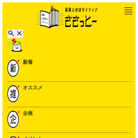
新着
オススメ
企画