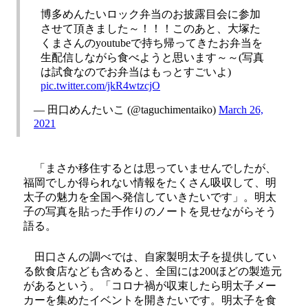
博多めんたいロック弁当のお披露目会に参加
させて頂きました～！！！このあと、大塚た
くまさんのyoutubeで持ち帰ってきたお弁当を
生配信しながら食べようと思います～～(写真
は試食なのでお弁当はもっとすごいよ)
pic.twitter.com/jkR4wtzcjO
— 田口めんたいこ (@taguchimentaiko)
March 26,
2021
「まさか移住するとは思っていませんでしたが、
福岡でしか得られない情報をたくさん吸収して、明
太子の魅力を全国へ発信していきたいです」。明太
子の写真を貼った手作りのノートを見せながらそう
語る。
田口さんの調べでは、自家製明太子を提供してい
る飲食店なども含めると、全国には200ほどの製造元
があるという。「コロナ禍が収束したら明太子メー
カーを集めたイベントを開きたいです。明太子を食