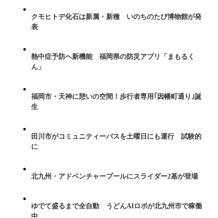
クモヒトデ化石は新属・新種 いのちのたび博物館が発
表
熱中症予防へ新機能 福岡県の防災アプリ「まもるく
ん」
福岡市・天神に憩いの空間！歩行者専用｢因幡町通り｣誕
生
田川市がコミュニティーバスを土曜日にも運行 試験的
に
北九州・アドベンチャープールにスライダー2基が登場
ゆでて盛るまで全自動 うどんAIロボが北九州市で稼働
中