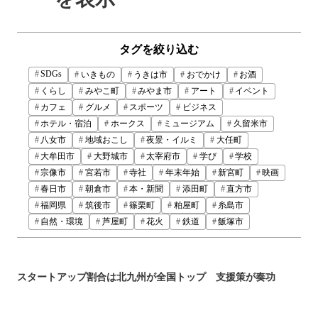
タグを絞り込む
SDGs
いきもの
うきは市
おでかけ
お酒
くらし
みやこ町
みやま市
アート
イベント
カフェ
グルメ
スポーツ
ビジネス
ホテル・宿泊
ホークス
ミュージアム
久留米市
八女市
地域おこし
夜景・イルミ
大任町
大牟田市
大野城市
太宰府市
学び
学校
宗像市
宮若市
寺社
年末年始
新宮町
映画
春日市
朝倉市
本・新聞
添田町
直方市
福岡県
筑後市
篠栗町
粕屋町
糸島市
自然・環境
芦屋町
花火
鉄道
飯塚市
スタートアップ割合は北九州が全国トップ 支援策が奏功