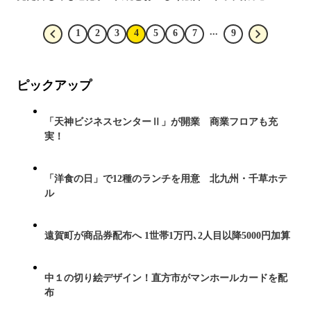
...
1
2
3
4
5
6
7
9
ピックアップ
「天神ビジネスセンターⅡ」が開業 商業フロアも充
実！
「洋食の日」で12種のランチを用意 北九州・千草ホテ
ル
遠賀町が商品券配布へ 1世帯1万円､2人目以降5000円加算
中１の切り絵デザイン！直方市がマンホールカードを配
布