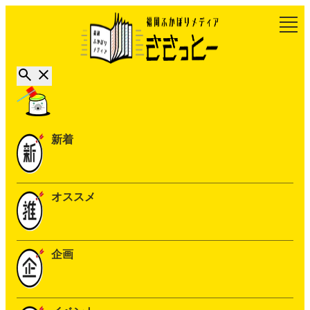
新着
オススメ
企画