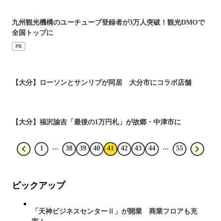
九州観光機構のユーチューブ登録者が3万人突破！観光DMOで
全国トップに
PR
【大分】ローソンとサンリブが同居 大分市にコラボ店舗
【大分】福沢諭吉「最後の1万円札」が故郷・中津市に
...
...
1
38
39
40
41
42
43
44
55
ピックアップ
「天神ビジネスセンターⅡ」が開業 商業フロアも充