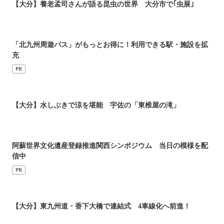
【大分】養老孟司さんが語る昆虫の世界 大分市で｢虫展｣
「北九州周遊パス」がもっとお得に！利用できる駅・施設を拡
充
PR
【大分】水しぶきで涼を堪能 宇佐の「東椎屋の滝」
阿蘇世界文化遺産登録推進関西シンポジウム 当日の模様を配
信中
PR
【大分】東九州道・香下大橋で連結式 4車線化へ前進！