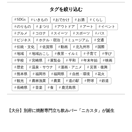
タグを絞り込む
SDGs
いきもの
おでかけ
お酒
くらし
のりもの
まつり
アウトドア
アート
イベント
グルメ
コロナ
スイーツ
スポーツ
バス
ビジネス
ホテル・宿泊
ミュージアム
交通
伝統・文化
佐賀県
動画
北九州市
国際
地域
地域おこし
夜景・イルミ
子育て
学び
学校
宮崎県
展覧会
平和
年末年始
映画
歴史
温泉・サウナ
漫画・アニメ
災害・復興
熊本県
福岡市
福岡県
自然・環境
花火
観光
農林漁業
農業
道の駅
野球
鉄道
長崎県
音楽
食
鹿児島県
【大分】別府に焼酎専門立ち飲みバー「ニカスタ」が誕生