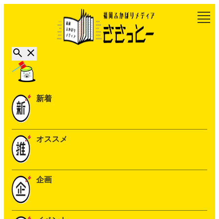
新着
オススメ
企画