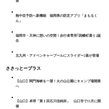
表
熱中症予防へ新機能 福岡県の防災アプリ「まもるく
ん」
福岡市・天神に憩いの空間！歩行者専用｢因幡町通り｣誕
生
北九州・アドベンチャープールにスライダー2基が登場
ささっとープラス
【山口】関門海峡を一望！火の山公園にキャンプ場開業
へ
【山口】卓球「第１回石川佳純杯」 山口市で11月に開
催