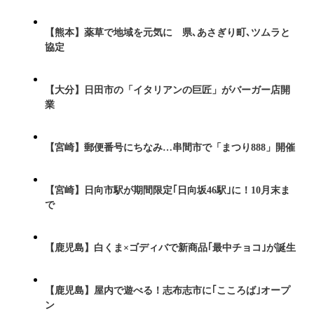
【熊本】薬草で地域を元気に 県､あさぎり町､ツムラと
協定
【大分】日田市の「イタリアンの巨匠」がバーガー店開
業
【宮崎】郵便番号にちなみ…串間市で「まつり888」開催
【宮崎】日向市駅が期間限定｢日向坂46駅｣に！10月末ま
で
【鹿児島】白くま×ゴディバで新商品｢最中チョコ｣が誕生
【鹿児島】屋内で遊べる！志布志市に｢こころば｣オープ
ン