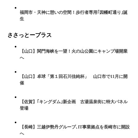
福岡市・天神に憩いの空間！歩行者専用｢因幡町通り｣誕
生
ささっとープラス
【山口】関門海峡を一望！火の山公園にキャンプ場開業
へ
【山口】卓球「第１回石川佳純杯」 山口市で11月に開
催
【佐賀】｢キングダム｣新企画 古湯温泉街に特大パネル
登場
【長崎】三越伊勢丹グループ､IT事業拠点を長崎市に開設
へ