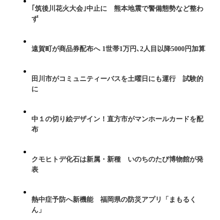
｢筑後川花火大会｣中止に 熊本地震で警備態勢など整わ
ず
遠賀町が商品券配布へ 1世帯1万円､2人目以降5000円加算
田川市がコミュニティーバスを土曜日にも運行 試験的
に
中１の切り絵デザイン！直方市がマンホールカードを配
布
クモヒトデ化石は新属・新種 いのちのたび博物館が発
表
熱中症予防へ新機能 福岡県の防災アプリ「まもるく
ん」