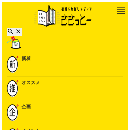
新着
オススメ
企画