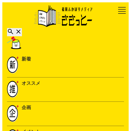
新着
オススメ
企画