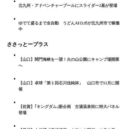
北九州・アドベンチャープールにスライダー2基が登場
ゆでて盛るまで全自動 うどんAIロボが北九州市で稼働
中
ささっとープラス
【山口】関門海峡を一望！火の山公園にキャンプ場開業
へ
【山口】卓球「第１回石川佳純杯」 山口市で11月に開
催
【佐賀】｢キングダム｣新企画 古湯温泉街に特大パネル
登場