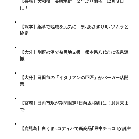
【長崎】大相撲「長崎場所」２年ぶり開催 12月３日
に！
【熊本】薬草で地域を元気に 県､あさぎり町､ツムラと
協定
【大分】別府の湯で被災地支援 熊本県八代市に温泉運
搬
【大分】日田市の「イタリアンの巨匠」がバーガー店開
業
【宮崎】日向市駅が期間限定｢日向坂46駅｣に！10月末ま
で
【鹿児島】白くま×ゴディバで新商品｢最中チョコ｣が誕生