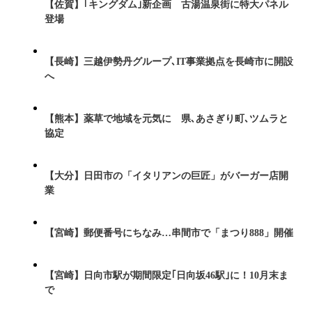
【佐賀】｢キングダム｣新企画 古湯温泉街に特大パネル
登場
【長崎】三越伊勢丹グループ､IT事業拠点を長崎市に開設
へ
【熊本】薬草で地域を元気に 県､あさぎり町､ツムラと
協定
【大分】日田市の「イタリアンの巨匠」がバーガー店開
業
【宮崎】郵便番号にちなみ…串間市で「まつり888」開催
【宮崎】日向市駅が期間限定｢日向坂46駅｣に！10月末ま
で