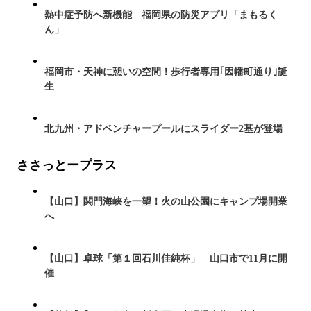
熱中症予防へ新機能 福岡県の防災アプリ「まもるく
ん」
福岡市・天神に憩いの空間！歩行者専用｢因幡町通り｣誕
生
北九州・アドベンチャープールにスライダー2基が登場
ささっとープラス
【山口】関門海峡を一望！火の山公園にキャンプ場開業
へ
【山口】卓球「第１回石川佳純杯」 山口市で11月に開
催