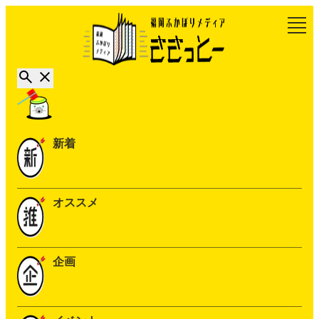
新着
オススメ
企画