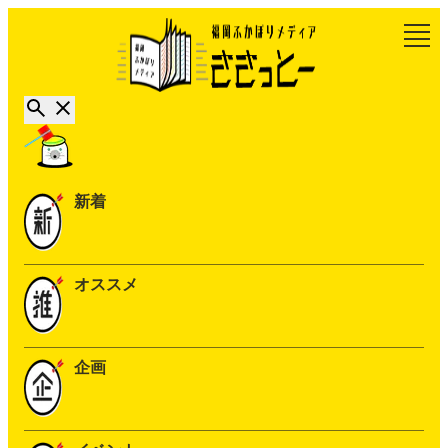
新着
オススメ
企画