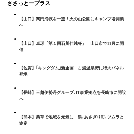
ささっとープラス
【山口】関門海峡を一望！火の山公園にキャンプ場開業
へ
【山口】卓球「第１回石川佳純杯」 山口市で11月に開
催
【佐賀】｢キングダム｣新企画 古湯温泉街に特大パネル
登場
【長崎】三越伊勢丹グループ､IT事業拠点を長崎市に開設
へ
【熊本】薬草で地域を元気に 県､あさぎり町､ツムラと
協定