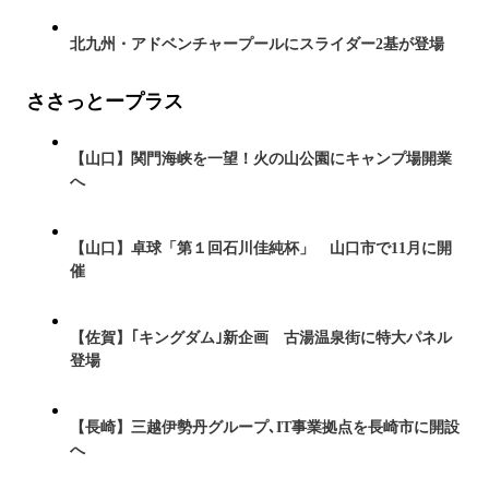
北九州・アドベンチャープールにスライダー2基が登場
ささっとープラス
【山口】関門海峡を一望！火の山公園にキャンプ場開業
へ
【山口】卓球「第１回石川佳純杯」 山口市で11月に開
催
【佐賀】｢キングダム｣新企画 古湯温泉街に特大パネル
登場
【長崎】三越伊勢丹グループ､IT事業拠点を長崎市に開設
へ