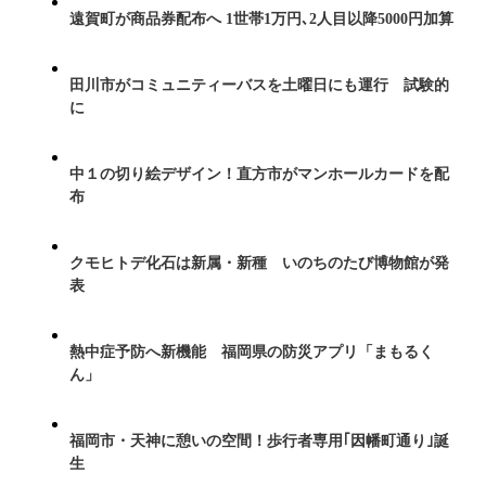
遠賀町が商品券配布へ 1世帯1万円､2人目以降5000円加算
田川市がコミュニティーバスを土曜日にも運行 試験的
に
中１の切り絵デザイン！直方市がマンホールカードを配
布
クモヒトデ化石は新属・新種 いのちのたび博物館が発
表
熱中症予防へ新機能 福岡県の防災アプリ「まもるく
ん」
福岡市・天神に憩いの空間！歩行者専用｢因幡町通り｣誕
生