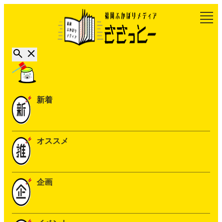
新着
オススメ
企画