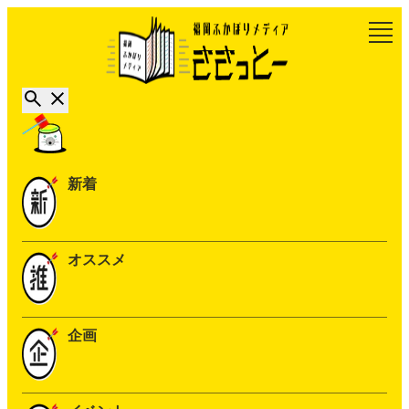
新着
オススメ
企画