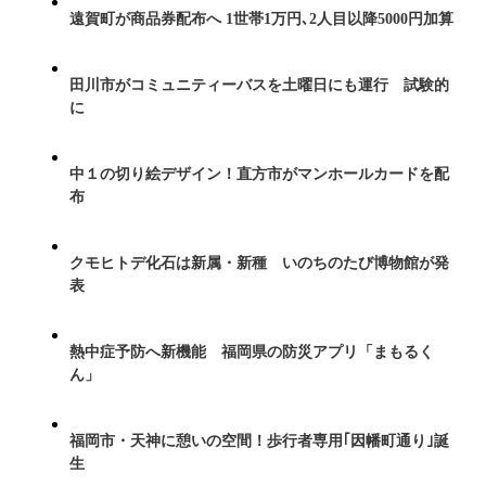
遠賀町が商品券配布へ 1世帯1万円､2人目以降5000円加算
田川市がコミュニティーバスを土曜日にも運行 試験的
に
中１の切り絵デザイン！直方市がマンホールカードを配
布
クモヒトデ化石は新属・新種 いのちのたび博物館が発
表
熱中症予防へ新機能 福岡県の防災アプリ「まもるく
ん」
福岡市・天神に憩いの空間！歩行者専用｢因幡町通り｣誕
生