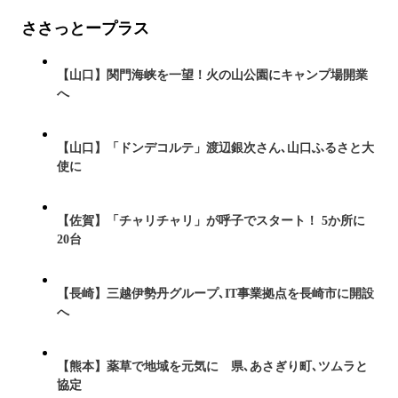
ささっとープラス
【山口】関門海峡を一望！火の山公園にキャンプ場開業
へ
【山口】「ドンデコルテ」渡辺銀次さん､山口ふるさと大
使に
【佐賀】「チャリチャリ」が呼子でスタート！ 5か所に
20台
【長崎】三越伊勢丹グループ､IT事業拠点を長崎市に開設
へ
【熊本】薬草で地域を元気に 県､あさぎり町､ツムラと
協定