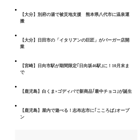
【大分】別府の湯で被災地支援 熊本県八代市に温泉運
搬
【大分】日田市の「イタリアンの巨匠」がバーガー店開
業
【宮崎】日向市駅が期間限定｢日向坂46駅｣に！10月末ま
で
【鹿児島】白くま×ゴディバで新商品｢最中チョコ｣が誕生
【鹿児島】屋内で遊べる！志布志市に｢こころば｣オープ
ン