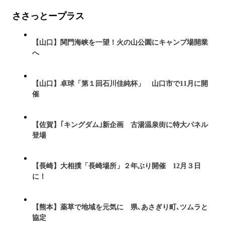
ささっとープラス
【山口】関門海峡を一望！火の山公園にキャンプ場開業
へ
【山口】卓球「第１回石川佳純杯」 山口市で11月に開
催
【佐賀】｢キングダム｣新企画 古湯温泉街に特大パネル
登場
【長崎】大相撲「長崎場所」２年ぶり開催 12月３日
に！
【熊本】薬草で地域を元気に 県､あさぎり町､ツムラと
協定