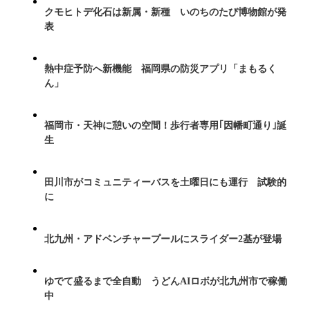
クモヒトデ化石は新属・新種 いのちのたび博物館が発
表
熱中症予防へ新機能 福岡県の防災アプリ「まもるく
ん」
福岡市・天神に憩いの空間！歩行者専用｢因幡町通り｣誕
生
田川市がコミュニティーバスを土曜日にも運行 試験的
に
北九州・アドベンチャープールにスライダー2基が登場
ゆでて盛るまで全自動 うどんAIロボが北九州市で稼働
中