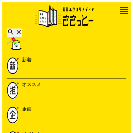
新着
オススメ
企画