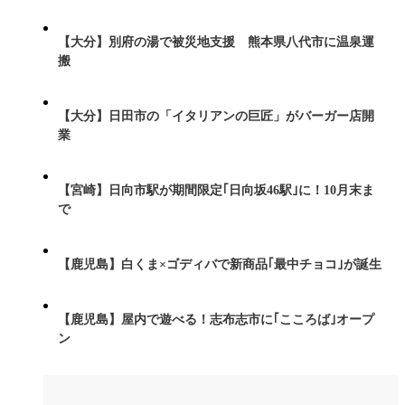
【大分】別府の湯で被災地支援 熊本県八代市に温泉運
搬
【大分】日田市の「イタリアンの巨匠」がバーガー店開
業
【宮崎】日向市駅が期間限定｢日向坂46駅｣に！10月末ま
で
【鹿児島】白くま×ゴディバで新商品｢最中チョコ｣が誕生
【鹿児島】屋内で遊べる！志布志市に｢こころば｣オープ
ン