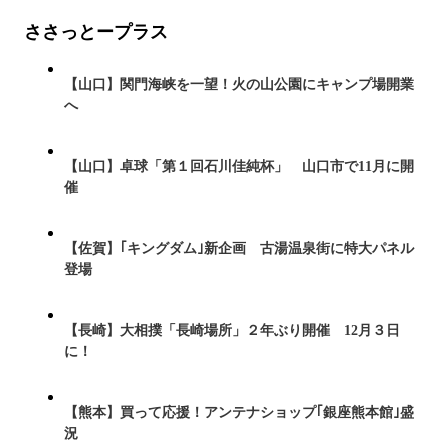
ささっとープラス
【山口】関門海峡を一望！火の山公園にキャンプ場開業
へ
【山口】卓球「第１回石川佳純杯」 山口市で11月に開
催
【佐賀】｢キングダム｣新企画 古湯温泉街に特大パネル
登場
【長崎】大相撲「長崎場所」２年ぶり開催 12月３日
に！
【熊本】買って応援！アンテナショップ｢銀座熊本館｣盛
況