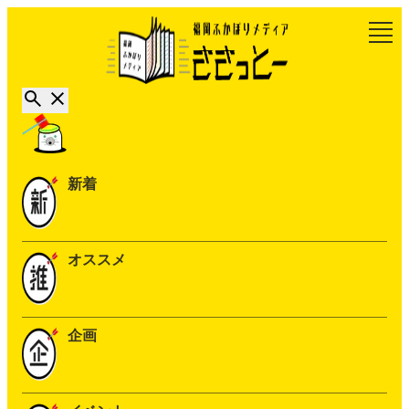
新着
オススメ
企画