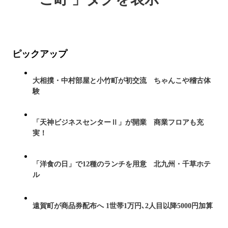
ピックアップ
大相撲・中村部屋と小竹町が初交流 ちゃんこや稽古体
験
「天神ビジネスセンターⅡ」が開業 商業フロアも充
実！
「洋食の日」で12種のランチを用意 北九州・千草ホテ
ル
遠賀町が商品券配布へ 1世帯1万円､2人目以降5000円加算