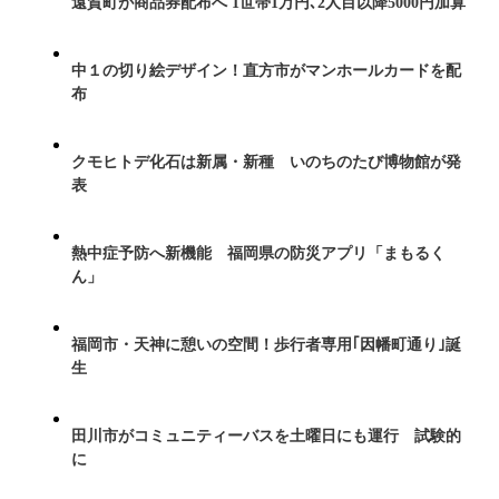
遠賀町が商品券配布へ 1世帯1万円､2人目以降5000円加算
中１の切り絵デザイン！直方市がマンホールカードを配
布
クモヒトデ化石は新属・新種 いのちのたび博物館が発
表
熱中症予防へ新機能 福岡県の防災アプリ「まもるく
ん」
福岡市・天神に憩いの空間！歩行者専用｢因幡町通り｣誕
生
田川市がコミュニティーバスを土曜日にも運行 試験的
に