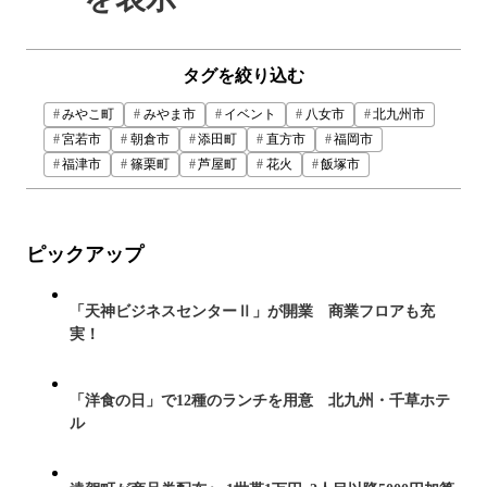
タグを絞り込む
みやこ町
みやま市
イベント
八女市
北九州市
宮若市
朝倉市
添田町
直方市
福岡市
福津市
篠栗町
芦屋町
花火
飯塚市
ピックアップ
「天神ビジネスセンターⅡ」が開業 商業フロアも充
実！
「洋食の日」で12種のランチを用意 北九州・千草ホテ
ル