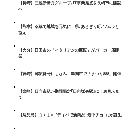
【長崎】三越伊勢丹グループ､IT事業拠点を長崎市に開設
へ
【熊本】薬草で地域を元気に 県､あさぎり町､ツムラと
協定
【大分】日田市の「イタリアンの巨匠」がバーガー店開
業
【宮崎】郵便番号にちなみ…串間市で「まつり888」開催
【宮崎】日向市駅が期間限定｢日向坂46駅｣に！10月末ま
で
【鹿児島】白くま×ゴディバで新商品｢最中チョコ｣が誕生