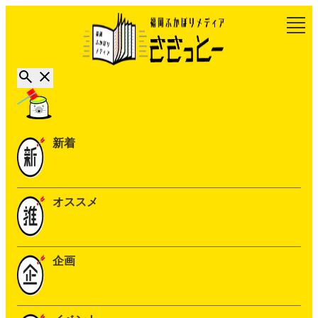
新着
オススメ
企画