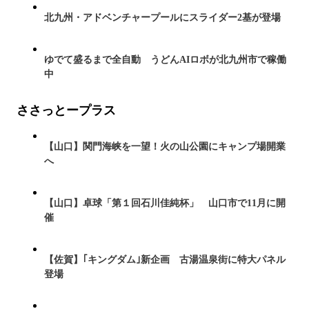
北九州・アドベンチャープールにスライダー2基が登場
ゆでて盛るまで全自動 うどんAIロボが北九州市で稼働
中
ささっとープラス
【山口】関門海峡を一望！火の山公園にキャンプ場開業
へ
【山口】卓球「第１回石川佳純杯」 山口市で11月に開
催
【佐賀】｢キングダム｣新企画 古湯温泉街に特大パネル
登場