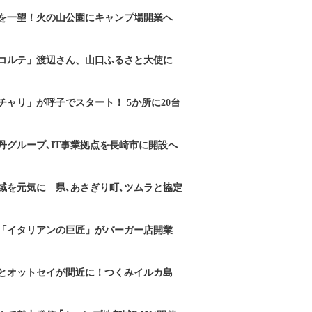
を一望！火の山公園にキャンプ場開業へ
コルテ」渡辺さん、山口ふるさと大使に
チャリ」が呼子でスタート！ 5か所に20台
丹グループ､IT事業拠点を長崎市に開設へ
域を元気に 県､あさぎり町､ツムラと協定
「イタリアンの巨匠」がバーガー店開業
とオットセイが間近に！つくみイルカ島