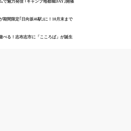
で魅力発信 ｢キャンプ地都城DAY｣開催
期間限定｢日向坂46駅｣に！10月末まで
遊べる！志布志市に「こころば」が誕生