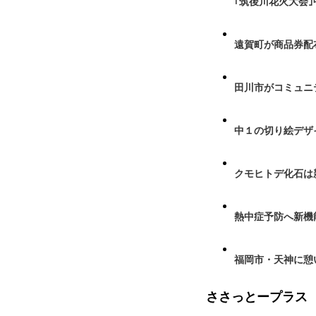
｢筑後川花火大会
遠賀町が商品券配布
田川市がコミュニ
中１の切り絵デザ
クモヒトデ化石は
熱中症予防へ新機
福岡市・天神に憩
ささっとープラス