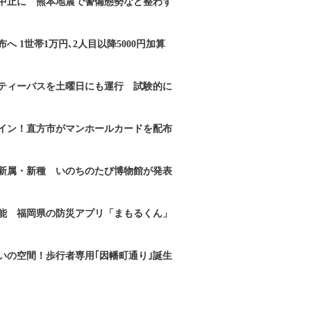
｣中止に 熊本地震で警備態勢など整わず
へ 1世帯1万円､2人目以降5000円加算
ティーバスを土曜日にも運行 試験的に
イン！直方市がマンホールカードを配布
新属・新種 いのちのたび博物館が発表
能 福岡県の防災アプリ「まもるくん」
いの空間！歩行者専用｢因幡町通り｣誕生