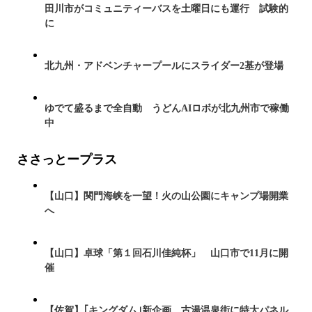
田川市がコミュニティーバスを土曜日にも運行 試験的
に
北九州・アドベンチャープールにスライダー2基が登場
ゆでて盛るまで全自動 うどんAIロボが北九州市で稼働
中
ささっとープラス
【山口】関門海峡を一望！火の山公園にキャンプ場開業
へ
【山口】卓球「第１回石川佳純杯」 山口市で11月に開
催
【佐賀】｢キングダム｣新企画 古湯温泉街に特大パネル