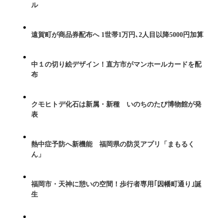
ル
遠賀町が商品券配布へ 1世帯1万円､2人目以降5000円加算
中１の切り絵デザイン！直方市がマンホールカードを配
布
クモヒトデ化石は新属・新種 いのちのたび博物館が発
表
熱中症予防へ新機能 福岡県の防災アプリ「まもるく
ん」
福岡市・天神に憩いの空間！歩行者専用｢因幡町通り｣誕
生