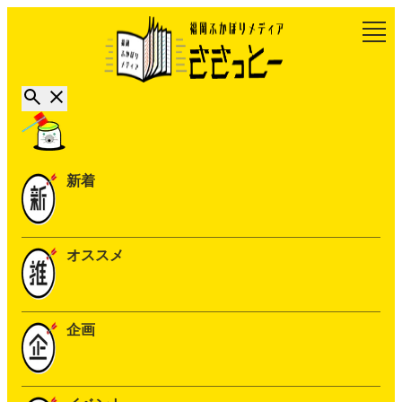
新着
オススメ
企画