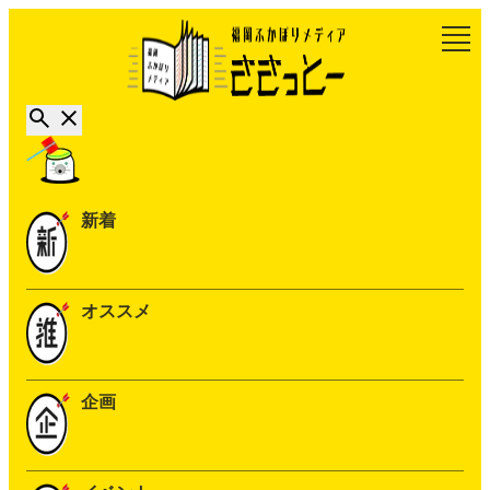
新着
オススメ
企画