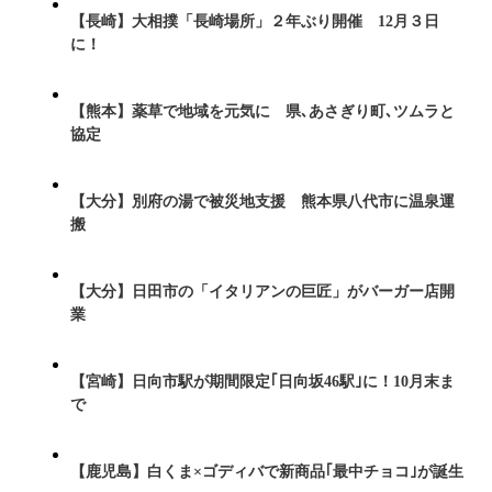
【長崎】大相撲「長崎場所」２年ぶり開催 12月３日
に！
【熊本】薬草で地域を元気に 県､あさぎり町､ツムラと
協定
【大分】別府の湯で被災地支援 熊本県八代市に温泉運
搬
【大分】日田市の「イタリアンの巨匠」がバーガー店開
業
【宮崎】日向市駅が期間限定｢日向坂46駅｣に！10月末ま
で
【鹿児島】白くま×ゴディバで新商品｢最中チョコ｣が誕生