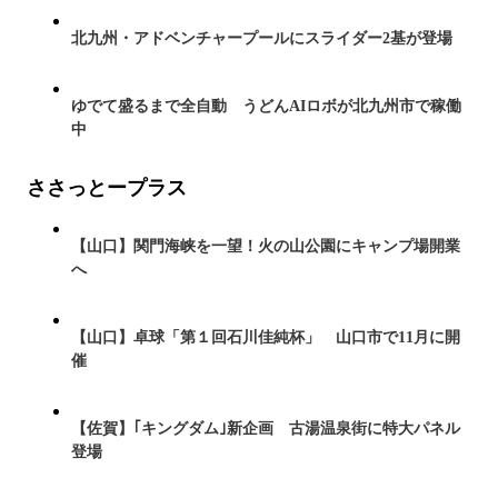
北九州・アドベンチャープールにスライダー2基が登場
ゆでて盛るまで全自動 うどんAIロボが北九州市で稼働
中
ささっとープラス
【山口】関門海峡を一望！火の山公園にキャンプ場開業
へ
【山口】卓球「第１回石川佳純杯」 山口市で11月に開
催
【佐賀】｢キングダム｣新企画 古湯温泉街に特大パネル
登場