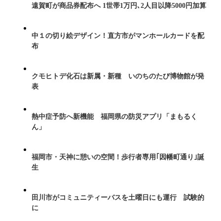
遠賀町が商品券配布へ 1世帯1万円､2人目以降5000円加算
中１の切り絵デザイン！直方市がマンホールカードを配
布
クモヒトデ化石は新属・新種 いのちのたび博物館が発
表
熱中症予防へ新機能 福岡県の防災アプリ「まもるく
ん」
福岡市・天神に憩いの空間！歩行者専用｢因幡町通り｣誕
生
田川市がコミュニティーバスを土曜日にも運行 試験的
に