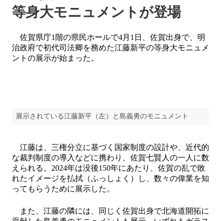
等身大モニュメントが登場
佐賀県庁1階の県民ホールで4月1日、佐賀出身で、明
治政府で初代司法卿を務めた江藤新平の等身大モニュメ
ントの展示が始まった。
展示されている江藤新平（左）と島義勇のモニュメント
江藤は、三権分立に基づく国家制度の設計や、近代的
な裁判制度の導入などに携わり、佐賀七賢人の一人に数
えられる。2024年は没後150年にあたり、佐賀の乱で敗
れたイメージを払拭（ふっしょく）し、数々の偉業を知
ってもらうために展示した。
また、江藤の隣には、同じく佐賀出身で北海道開拓に