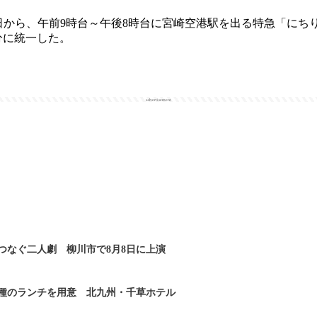
日から、午前9時台～午後8時台に宮崎空港駅を出る特急「にち
5分に統一した。
advertisement
つなぐ二人劇 柳川市で8月8日に上演
2種のランチを用意 北九州・千草ホテル