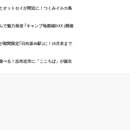
とオットセイが間近に！つくみイルカ島
で魅力発信 ｢キャンプ地都城DAY｣開催
期間限定｢日向坂46駅｣に！10月末まで
遊べる！志布志市に「こころば」が誕生