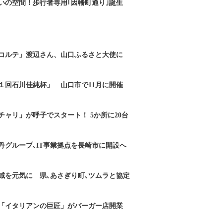
いの空間！歩行者専用｢因幡町通り｣誕生
コルテ」渡辺さん、山口ふるさと大使に
１回石川佳純杯」 山口市で11月に開催
チャリ」が呼子でスタート！ 5か所に20台
丹グループ､IT事業拠点を長崎市に開設へ
域を元気に 県､あさぎり町､ツムラと協定
「イタリアンの巨匠」がバーガー店開業