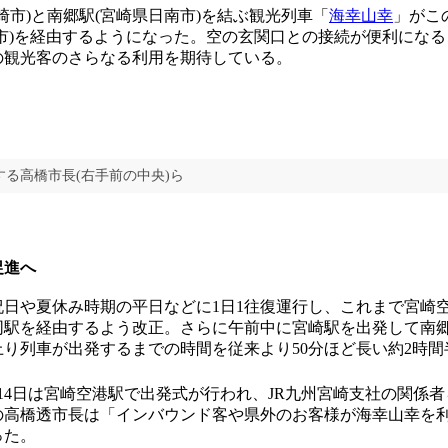
崎市)と南郷駅(宮崎県日南市)を結ぶ観光列車「
海幸山幸
」がこ
市)を経由するようになった。空の玄関口との接続が便利にな
の観光客のさらなる利用を期待している。
る高橋市長(右手前の中央)ら
促進へ
日や夏休み時期の平日などに1日1往復運行し、これまで宮崎
同駅を経由するよう改正。さらに午前中に宮崎駅を出発して南
り列車が出発するまでの時間を従来より50分ほど長い約2時間
4日は宮崎空港駅で出発式が行われ、JR九州宮崎支社の関係
の高橋透市長は「インバウンド客や県外のお客様が海幸山幸を
った。