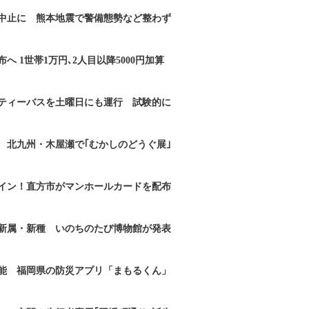
｣中止に 熊本地震で警備態勢など整わず
へ 1世帯1万円､2人目以降5000円加算
ティーバスを土曜日にも運行 試験的に
 北九州・木屋瀬で｢むかしのどうぐ展｣
イン！直方市がマンホールカードを配布
新属・新種 いのちのたび博物館が発表
能 福岡県の防災アプリ「まもるくん」