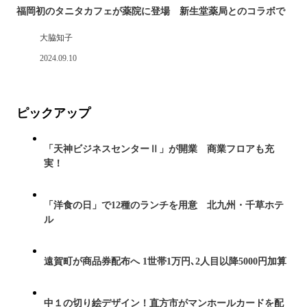
福岡初のタニタカフェが薬院に登場 新生堂薬局とのコラボで
大脇知子
2024.09.10
ピックアップ
「天神ビジネスセンターⅡ」が開業 商業フロアも充
実！
「洋食の日」で12種のランチを用意 北九州・千草ホテ
ル
遠賀町が商品券配布へ 1世帯1万円､2人目以降5000円加算
中１の切り絵デザイン！直方市がマンホールカードを配