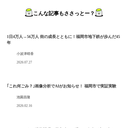
こんな記事もささっとー？
1日4万人→56万人 街の成長とともに！福岡市地下鉄が歩んだ45
年
小波津晴香
2026.07.27
｢これ何ごみ？｣画像分析でAIがお知らせ！ 福岡市で実証実験
池園昌隆
2026.02.16