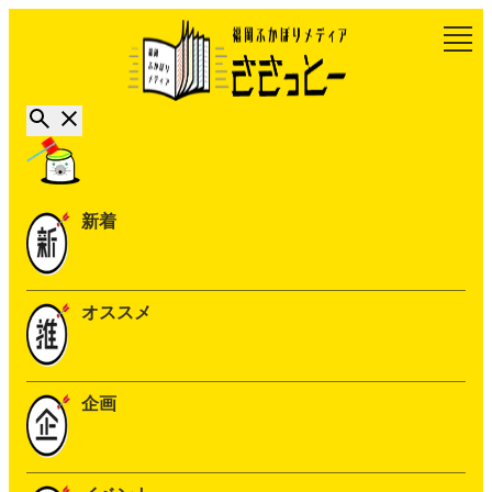
新着
オススメ
企画