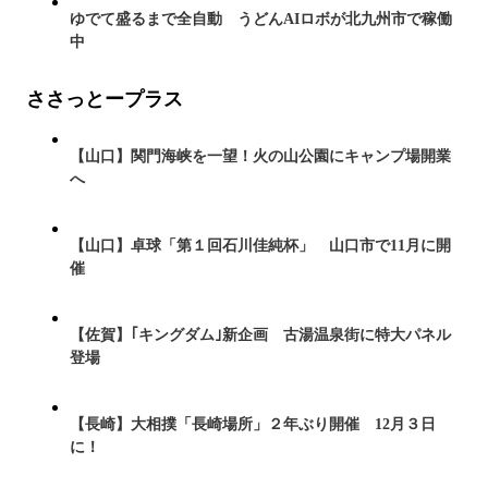
ゆでて盛るまで全自動 うどんAIロボが北九州市で稼働
中
ささっとープラス
【山口】関門海峡を一望！火の山公園にキャンプ場開業
へ
【山口】卓球「第１回石川佳純杯」 山口市で11月に開
催
【佐賀】｢キングダム｣新企画 古湯温泉街に特大パネル
登場
【長崎】大相撲「長崎場所」２年ぶり開催 12月３日
に！