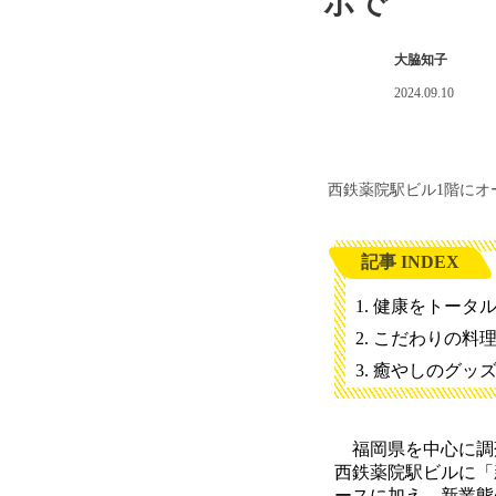
ボで
大脇知子
2024.09.10
西鉄薬院駅ビル1階にオ
記事 INDEX
健康をトータ
こだわりの料
癒やしのグッ
福岡県を中心に調剤
西鉄薬院駅ビルに「
ースに加え、新業態