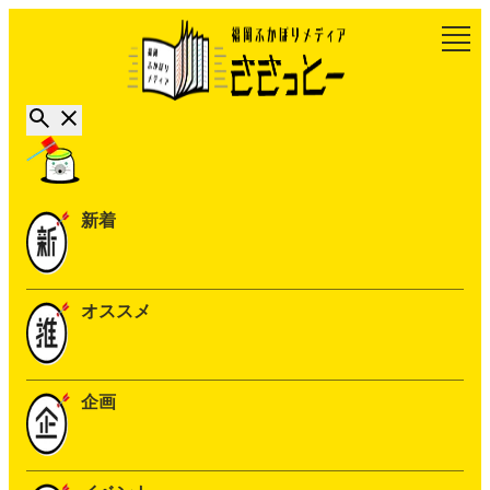
新着
オススメ
企画