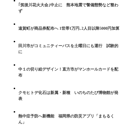
｢筑後川花火大会｣中止に 熊本地震で警備態勢など整わ
ず
遠賀町が商品券配布へ 1世帯1万円､2人目以降5000円加算
田川市がコミュニティーバスを土曜日にも運行 試験的
に
中１の切り絵デザイン！直方市がマンホールカードを配
布
クモヒトデ化石は新属・新種 いのちのたび博物館が発
表
熱中症予防へ新機能 福岡県の防災アプリ「まもるく
ん」