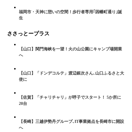
福岡市・天神に憩いの空間！歩行者専用｢因幡町通り｣誕
生
ささっとープラス
【山口】関門海峡を一望！火の山公園にキャンプ場開業
へ
【山口】「ドンデコルテ」渡辺銀次さん､山口ふるさと大
使に
【佐賀】「チャリチャリ」が呼子でスタート！ 5か所に
20台
【長崎】三越伊勢丹グループ､IT事業拠点を長崎市に開設
へ