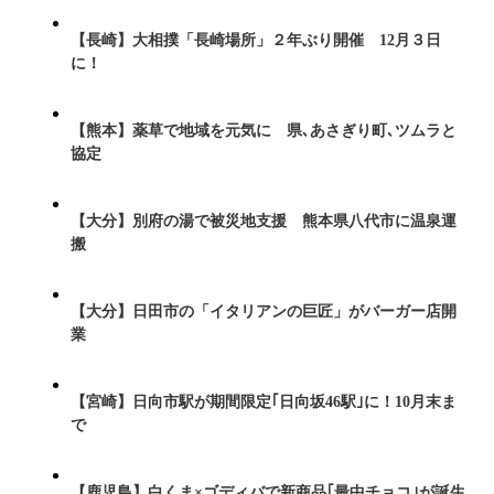
【長崎】大相撲「長崎場所」２年ぶり開催 12月３日
に！
【熊本】薬草で地域を元気に 県､あさぎり町､ツムラと
協定
【大分】別府の湯で被災地支援 熊本県八代市に温泉運
搬
【大分】日田市の「イタリアンの巨匠」がバーガー店開
業
【宮崎】日向市駅が期間限定｢日向坂46駅｣に！10月末ま
で
【鹿児島】白くま×ゴディバで新商品｢最中チョコ｣が誕生