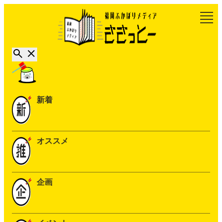
新着
オススメ
企画