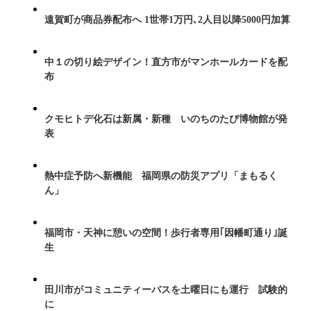
遠賀町が商品券配布へ 1世帯1万円､2人目以降5000円加算
中１の切り絵デザイン！直方市がマンホールカードを配
布
クモヒトデ化石は新属・新種 いのちのたび博物館が発
表
熱中症予防へ新機能 福岡県の防災アプリ「まもるく
ん」
福岡市・天神に憩いの空間！歩行者専用｢因幡町通り｣誕
生
田川市がコミュニティーバスを土曜日にも運行 試験的
に