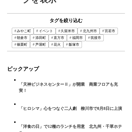
タグを絞り込む
みやこ町
イベント
久留米市
北九州市
宮若市
朝倉市
添田町
直方市
福岡市
筑後市
篠栗町
芦屋町
花火
飯塚市
ピックアップ
「天神ビジネスセンターⅡ」が開業 商業フロアも充
実！
「ヒロシマ」心をつなぐ二人劇 柳川市で8月8日に上演
「洋食の日」で12種のランチを用意 北九州・千草ホテ