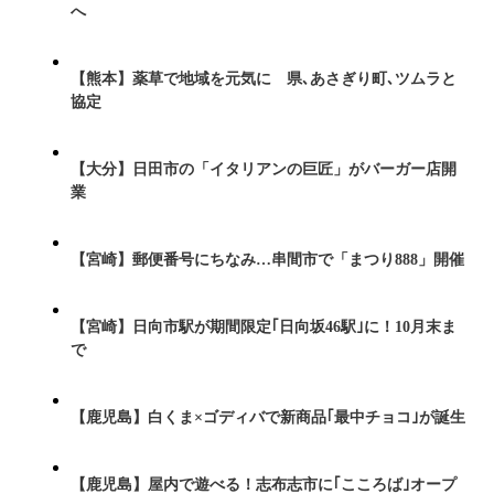
へ
【熊本】薬草で地域を元気に 県､あさぎり町､ツムラと
協定
【大分】日田市の「イタリアンの巨匠」がバーガー店開
業
【宮崎】郵便番号にちなみ…串間市で「まつり888」開催
【宮崎】日向市駅が期間限定｢日向坂46駅｣に！10月末ま
で
【鹿児島】白くま×ゴディバで新商品｢最中チョコ｣が誕生
【鹿児島】屋内で遊べる！志布志市に｢こころば｣オープ