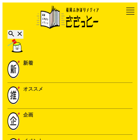
新着
オススメ
企画