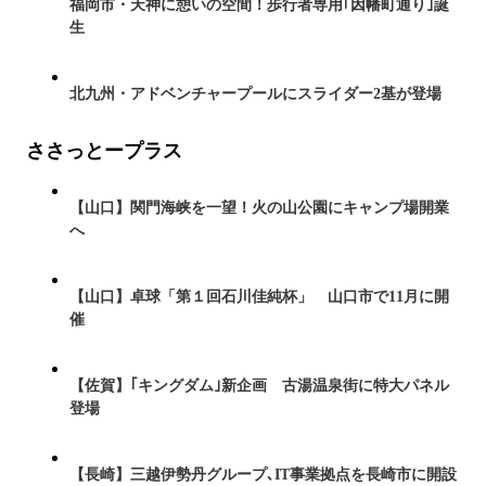
福岡市・天神に憩いの空間！歩行者専用｢因幡町通り｣誕
生
北九州・アドベンチャープールにスライダー2基が登場
ささっとープラス
【山口】関門海峡を一望！火の山公園にキャンプ場開業
へ
【山口】卓球「第１回石川佳純杯」 山口市で11月に開
催
【佐賀】｢キングダム｣新企画 古湯温泉街に特大パネル
登場
【長崎】三越伊勢丹グループ､IT事業拠点を長崎市に開設