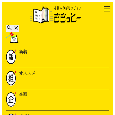
新着
オススメ
企画