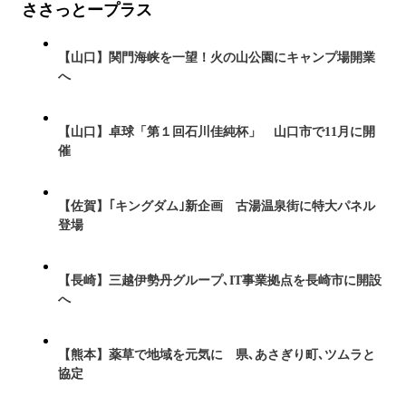
ささっとープラス
【山口】関門海峡を一望！火の山公園にキャンプ場開業
へ
【山口】卓球「第１回石川佳純杯」 山口市で11月に開
催
【佐賀】｢キングダム｣新企画 古湯温泉街に特大パネル
登場
【長崎】三越伊勢丹グループ､IT事業拠点を長崎市に開設
へ
【熊本】薬草で地域を元気に 県､あさぎり町､ツムラと
協定