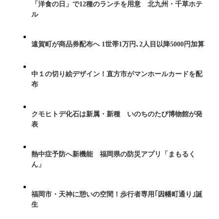
「洋食の日」で12種のランチを用意 北九州・千草ホテ
ル
遠賀町が商品券配布へ 1世帯1万円､2人目以降5000円加算
中１の切り絵デザイン！直方市がマンホールカードを配
布
クモヒトデ化石は新属・新種 いのちのたび博物館が発
表
熱中症予防へ新機能 福岡県の防災アプリ「まもるく
ん」
福岡市・天神に憩いの空間！歩行者専用｢因幡町通り｣誕
生