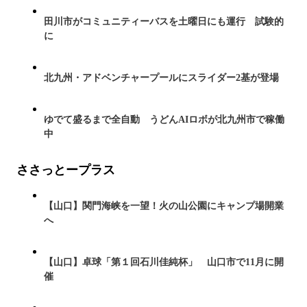
田川市がコミュニティーバスを土曜日にも運行 試験的
に
北九州・アドベンチャープールにスライダー2基が登場
ゆでて盛るまで全自動 うどんAIロボが北九州市で稼働
中
ささっとープラス
【山口】関門海峡を一望！火の山公園にキャンプ場開業
へ
【山口】卓球「第１回石川佳純杯」 山口市で11月に開
催