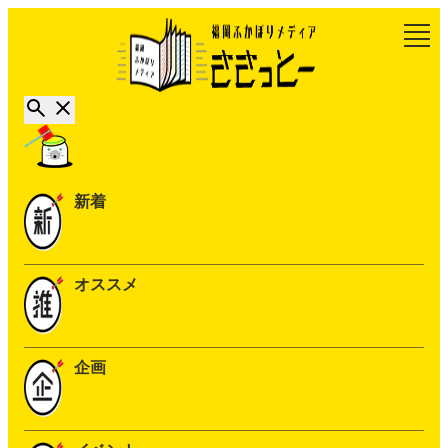
新着
オススメ
企画