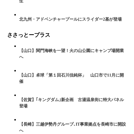
生
北九州・アドベンチャープールにスライダー2基が登場
ささっとープラス
【山口】関門海峡を一望！火の山公園にキャンプ場開業
へ
【山口】卓球「第１回石川佳純杯」 山口市で11月に開
催
【佐賀】｢キングダム｣新企画 古湯温泉街に特大パネル
登場
【長崎】三越伊勢丹グループ､IT事業拠点を長崎市に開設
へ