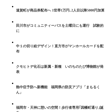
遠賀町が商品券配布へ 1世帯1万円､2人目以降5000円加算
田川市がコミュニティーバスを土曜日にも運行 試験的
に
中１の切り絵デザイン！直方市がマンホールカードを配
布
クモヒトデ化石は新属・新種 いのちのたび博物館が発
表
熱中症予防へ新機能 福岡県の防災アプリ「まもるく
ん」
福岡市・天神に憩いの空間！歩行者専用｢因幡町通り｣誕