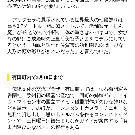
売店の計約150社が参加している。
アリタセラに展示されている世界最大の七段飾りは、
高さ2.7メートル、幅1.82メートルで、老舗窯元「しん
窯」が3年がかりで制作。1体の重さは3～4キロで、女び
なの顔はご成婚時の上皇后美智子さまをモデルにしてい
るという。両親と訪れた佐賀市の幼稚園児(6)は「ひな
人形の顔や彩りがきれいだった」と喜んでいた。
有田町内で3月10日まで
伝統文化の交流プラザ「有田館」では、柿右衛門窯や
香蘭社、欧州初の磁器の産地で、同町の姉妹都市、ドイ
ツ・マイセン市の国立マイセン磁器製作所のひな飾りな
ども展示。このほか、インスタントカメラ「チェキ」を
無料で貸し出し、思い出アルバムを作るコンテストイベ
ントや、土日曜日は観光まちなかガイドが案内する「有
田周遊ひいなバス」の運行もある。