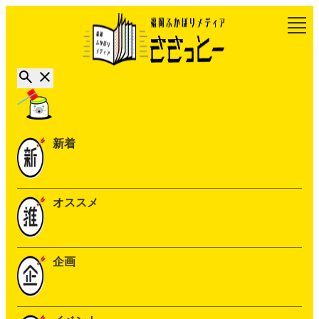
新着
オススメ
企画