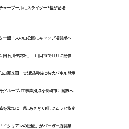
チャープールにスライダー2基が登場
を一望！火の山公園にキャンプ場開業へ
１回石川佳純杯」 山口市で11月に開催
ダム｣新企画 古湯温泉街に特大パネル登場
丹グループ､IT事業拠点を長崎市に開設へ
域を元気に 県､あさぎり町､ツムラと協定
「イタリアンの巨匠」がバーガー店開業