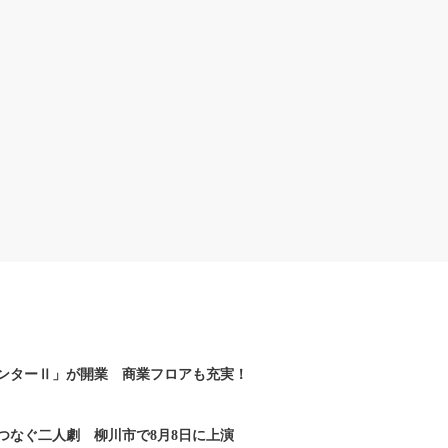
ンターⅡ」が開業 商業フロアも充実！
つなぐ二人劇 柳川市で8月8日に上演