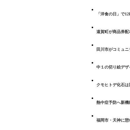
「洋食の日」で1
遠賀町が商品券配布
田川市がコミュニ
中１の切り絵デザ
クモヒトデ化石は
熱中症予防へ新機
福岡市・天神に憩