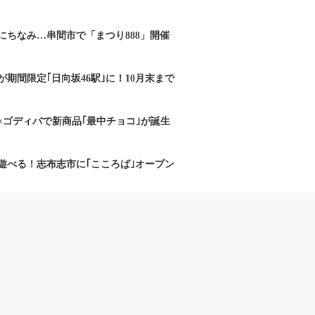
にちなみ…串間市で「まつり888」開催
期間限定｢日向坂46駅｣に！10月末まで
×ゴディバで新商品｢最中チョコ｣が誕生
遊べる！志布志市に｢こころば｣オープン