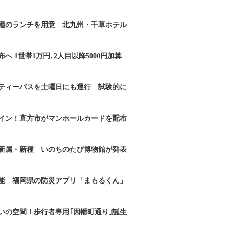
2種のランチを用意 北九州・千草ホテル
へ 1世帯1万円､2人目以降5000円加算
ティーバスを土曜日にも運行 試験的に
イン！直方市がマンホールカードを配布
新属・新種 いのちのたび博物館が発表
能 福岡県の防災アプリ「まもるくん」
いの空間！歩行者専用｢因幡町通り｣誕生