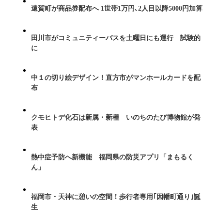
遠賀町が商品券配布へ 1世帯1万円､2人目以降5000円加算
田川市がコミュニティーバスを土曜日にも運行 試験的
に
中１の切り絵デザイン！直方市がマンホールカードを配
布
クモヒトデ化石は新属・新種 いのちのたび博物館が発
表
熱中症予防へ新機能 福岡県の防災アプリ「まもるく
ん」
福岡市・天神に憩いの空間！歩行者専用｢因幡町通り｣誕
生