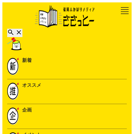
新着
オススメ
企画