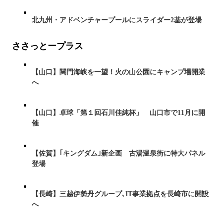
北九州・アドベンチャープールにスライダー2基が登場
ささっとープラス
【山口】関門海峡を一望！火の山公園にキャンプ場開業
へ
【山口】卓球「第１回石川佳純杯」 山口市で11月に開
催
【佐賀】｢キングダム｣新企画 古湯温泉街に特大パネル
登場
【長崎】三越伊勢丹グループ､IT事業拠点を長崎市に開設
へ