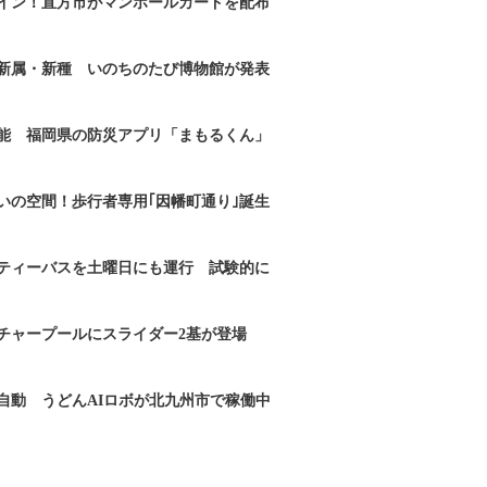
イン！直方市がマンホールカードを配布
新属・新種 いのちのたび博物館が発表
能 福岡県の防災アプリ「まもるくん」
いの空間！歩行者専用｢因幡町通り｣誕生
ティーバスを土曜日にも運行 試験的に
チャープールにスライダー2基が登場
自動 うどんAIロボが北九州市で稼働中