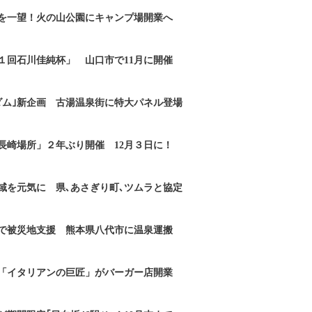
を一望！火の山公園にキャンプ場開業へ
１回石川佳純杯」 山口市で11月に開催
ダム｣新企画 古湯温泉街に特大パネル登場
長崎場所」２年ぶり開催 12月３日に！
域を元気に 県､あさぎり町､ツムラと協定
で被災地支援 熊本県八代市に温泉運搬
「イタリアンの巨匠」がバーガー店開業