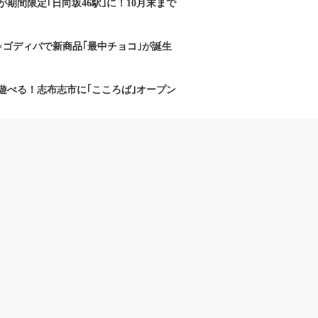
期間限定｢日向坂46駅｣に！10月末まで
×ゴディバで新商品｢最中チョコ｣が誕生
遊べる！志布志市に｢こころば｣オープン