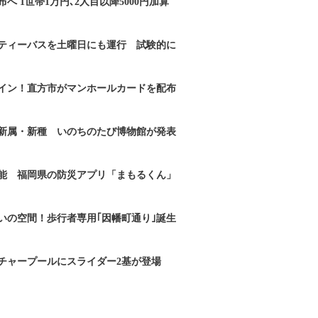
へ 1世帯1万円､2人目以降5000円加算
ティーバスを土曜日にも運行 試験的に
イン！直方市がマンホールカードを配布
新属・新種 いのちのたび博物館が発表
能 福岡県の防災アプリ「まもるくん」
いの空間！歩行者専用｢因幡町通り｣誕生
チャープールにスライダー2基が登場