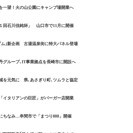
を一望！火の山公園にキャンプ場開業へ
１回石川佳純杯」 山口市で11月に開催
ダム｣新企画 古湯温泉街に特大パネル登場
丹グループ､IT事業拠点を長崎市に開設へ
域を元気に 県､あさぎり町､ツムラと協定
「イタリアンの巨匠」がバーガー店開業
にちなみ…串間市で「まつり888」開催