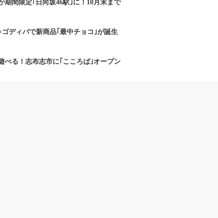
期間限定｢日向坂46駅｣に！10月末まで
×ゴディバで新商品｢最中チョコ｣が誕生
遊べる！志布志市に｢こころば｣オープン