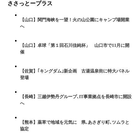
ささっとープラス
【山口】関門海峡を一望！火の山公園にキャンプ場開業
へ
【山口】卓球「第１回石川佳純杯」 山口市で11月に開
催
【佐賀】｢キングダム｣新企画 古湯温泉街に特大パネル
登場
【長崎】三越伊勢丹グループ､IT事業拠点を長崎市に開設
へ
【熊本】薬草で地域を元気に 県､あさぎり町､ツムラと
協定