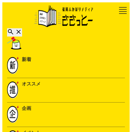
新着
オススメ
企画