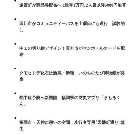
遠賀町が商品券配布へ 1世帯1万円､2人目以降5000円加算
田川市がコミュニティーバスを土曜日にも運行 試験的
に
中１の切り絵デザイン！直方市がマンホールカードを配
布
クモヒトデ化石は新属・新種 いのちのたび博物館が発
表
熱中症予防へ新機能 福岡県の防災アプリ「まもるく
ん」
福岡市・天神に憩いの空間！歩行者専用｢因幡町通り｣誕
生