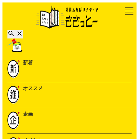
新着
オススメ
企画