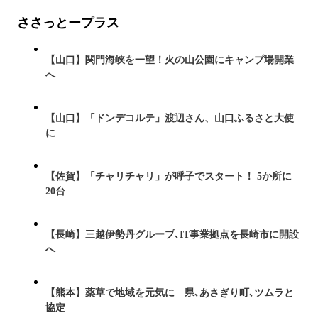
ささっとープラス
【山口】関門海峡を一望！火の山公園にキャンプ場開業
へ
【山口】「ドンデコルテ」渡辺さん、山口ふるさと大使
に
【佐賀】「チャリチャリ」が呼子でスタート！ 5か所に
20台
【長崎】三越伊勢丹グループ､IT事業拠点を長崎市に開設
へ
【熊本】薬草で地域を元気に 県､あさぎり町､ツムラと
協定