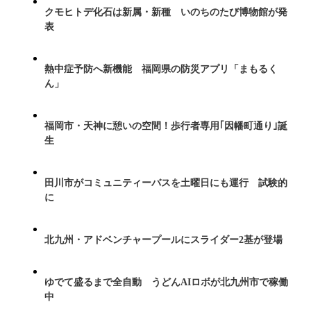
クモヒトデ化石は新属・新種 いのちのたび博物館が発
表
熱中症予防へ新機能 福岡県の防災アプリ「まもるく
ん」
福岡市・天神に憩いの空間！歩行者専用｢因幡町通り｣誕
生
田川市がコミュニティーバスを土曜日にも運行 試験的
に
北九州・アドベンチャープールにスライダー2基が登場
ゆでて盛るまで全自動 うどんAIロボが北九州市で稼働
中