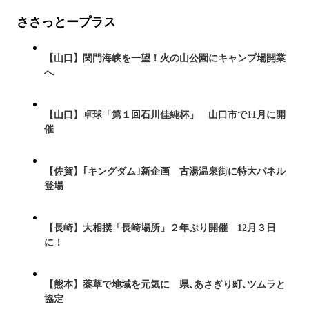
ささっとープラス
【山口】関門海峡を一望！火の山公園にキャンプ場開業
へ
【山口】卓球「第１回石川佳純杯」 山口市で11月に開
催
【佐賀】｢キングダム｣新企画 古湯温泉街に特大パネル
登場
【長崎】大相撲「長崎場所」２年ぶり開催 12月３日
に！
【熊本】薬草で地域を元気に 県､あさぎり町､ツムラと
協定