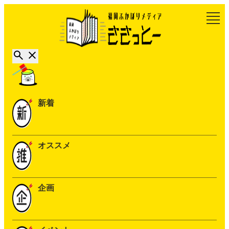
新着
オススメ
企画