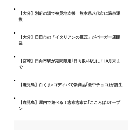
【大分】別府の湯で被災地支援 熊本県八代市に温泉運
搬
【大分】日田市の「イタリアンの巨匠」がバーガー店開
業
【宮崎】日向市駅が期間限定｢日向坂46駅｣に！10月末ま
で
【鹿児島】白くま×ゴディバで新商品｢最中チョコ｣が誕生
【鹿児島】屋内で遊べる！志布志市に｢こころば｣オープ
ン