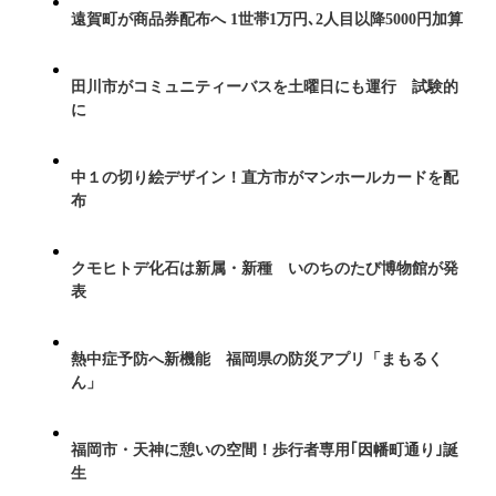
遠賀町が商品券配布へ 1世帯1万円､2人目以降5000円加算
田川市がコミュニティーバスを土曜日にも運行 試験的
に
中１の切り絵デザイン！直方市がマンホールカードを配
布
クモヒトデ化石は新属・新種 いのちのたび博物館が発
表
熱中症予防へ新機能 福岡県の防災アプリ「まもるく
ん」
福岡市・天神に憩いの空間！歩行者専用｢因幡町通り｣誕
生