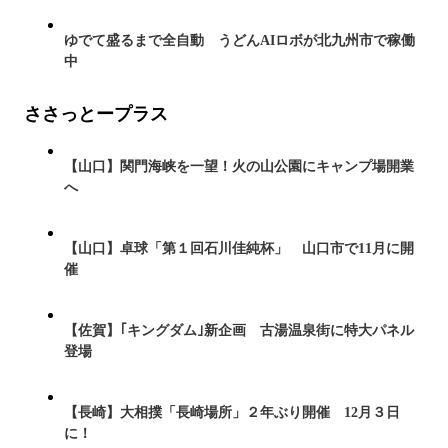
ゆでて盛るまで全自動 うどんAIロボが北九州市で稼働
中
ささっとープラス
【山口】関門海峡を一望！火の山公園にキャンプ場開業
へ
【山口】卓球「第１回石川佳純杯」 山口市で11月に開
催
【佐賀】｢キングダム｣新企画 古湯温泉街に特大パネル
登場
【長崎】大相撲「長崎場所」２年ぶり開催 12月３日
に！