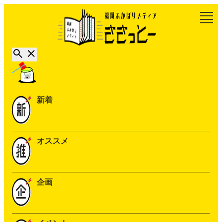
新着
オススメ
企画