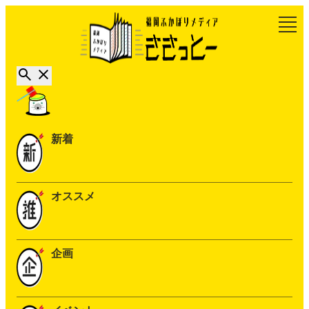
新着
オススメ
企画