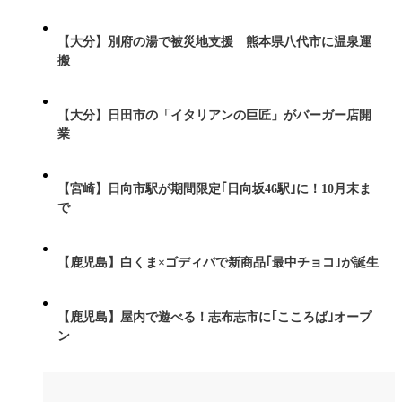
【大分】別府の湯で被災地支援 熊本県八代市に温泉運
搬
【大分】日田市の「イタリアンの巨匠」がバーガー店開
業
【宮崎】日向市駅が期間限定｢日向坂46駅｣に！10月末ま
で
【鹿児島】白くま×ゴディバで新商品｢最中チョコ｣が誕生
【鹿児島】屋内で遊べる！志布志市に｢こころば｣オープ
ン