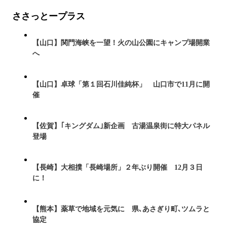
ささっとープラス
【山口】関門海峡を一望！火の山公園にキャンプ場開業
へ
【山口】卓球「第１回石川佳純杯」 山口市で11月に開
催
【佐賀】｢キングダム｣新企画 古湯温泉街に特大パネル
登場
【長崎】大相撲「長崎場所」２年ぶり開催 12月３日
に！
【熊本】薬草で地域を元気に 県､あさぎり町､ツムラと
協定