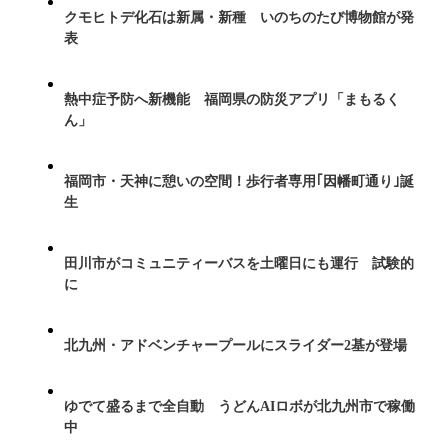
クモヒトデ化石は新属・新種 いのちのたび博物館が発
表
熱中症予防へ新機能 福岡県の防災アプリ「まもるく
ん」
福岡市・天神に憩いの空間！歩行者専用｢因幡町通り｣誕
生
田川市がコミュニティーバスを土曜日にも運行 試験的
に
北九州・アドベンチャープールにスライダー2基が登場
ゆでて盛るまで全自動 うどんAIロボが北九州市で稼働
中