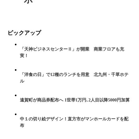
ピックアップ
「天神ビジネスセンターⅡ」が開業 商業フロアも充
実！
「洋食の日」で12種のランチを用意 北九州・千草ホテ
ル
遠賀町が商品券配布へ 1世帯1万円､2人目以降5000円加算
中１の切り絵デザイン！直方市がマンホールカードを配
布