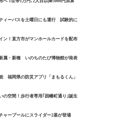
へ 1世帯1万円､2人目以降5000円加算
ティーバスを土曜日にも運行 試験的に
イン！直方市がマンホールカードを配布
新属・新種 いのちのたび博物館が発表
能 福岡県の防災アプリ「まもるくん」
いの空間！歩行者専用｢因幡町通り｣誕生
チャープールにスライダー2基が登場