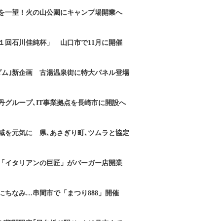
を一望！火の山公園にキャンプ場開業へ
１回石川佳純杯」 山口市で11月に開催
ダム｣新企画 古湯温泉街に特大パネル登場
丹グループ､IT事業拠点を長崎市に開設へ
域を元気に 県､あさぎり町､ツムラと協定
「イタリアンの巨匠」がバーガー店開業
にちなみ…串間市で「まつり888」開催