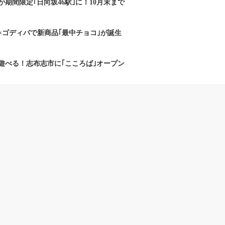
期間限定｢日向坂46駅｣に！10月末まで
×ゴディバで新商品｢最中チョコ｣が誕生
遊べる！志布志市に｢こころば｣オープン