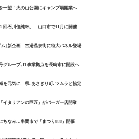
を一望！火の山公園にキャンプ場開業へ
１回石川佳純杯」 山口市で11月に開催
ダム｣新企画 古湯温泉街に特大パネル登場
丹グループ､IT事業拠点を長崎市に開設へ
域を元気に 県､あさぎり町､ツムラと協定
「イタリアンの巨匠」がバーガー店開業
にちなみ…串間市で「まつり888」開催