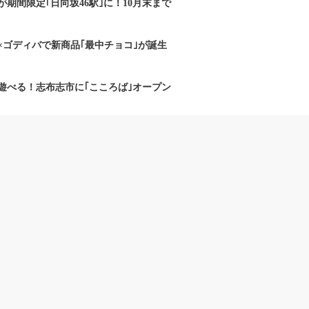
期間限定｢日向坂46駅｣に！10月末まで
×ゴディバで新商品｢最中チョコ｣が誕生
遊べる！志布志市に｢こころば｣オープン