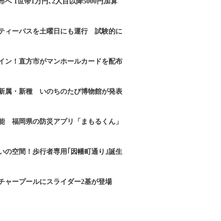
へ 1世帯1万円､2人目以降5000円加算
ティーバスを土曜日にも運行 試験的に
イン！直方市がマンホールカードを配布
新属・新種 いのちのたび博物館が発表
能 福岡県の防災アプリ「まもるくん」
いの空間！歩行者専用｢因幡町通り｣誕生
チャープールにスライダー2基が登場