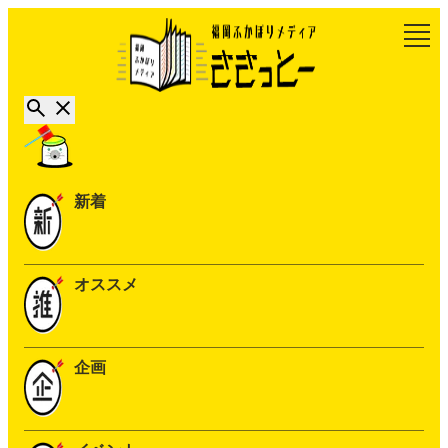
新着
オススメ
企画