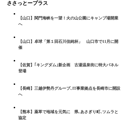
ささっとープラス
【山口】関門海峡を一望！火の山公園にキャンプ場開業
へ
【山口】卓球「第１回石川佳純杯」 山口市で11月に開
催
【佐賀】｢キングダム｣新企画 古湯温泉街に特大パネル
登場
【長崎】三越伊勢丹グループ､IT事業拠点を長崎市に開設
へ
【熊本】薬草で地域を元気に 県､あさぎり町､ツムラと
協定