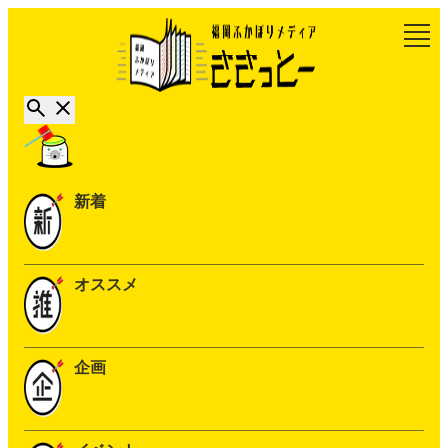
新着
オススメ
企画