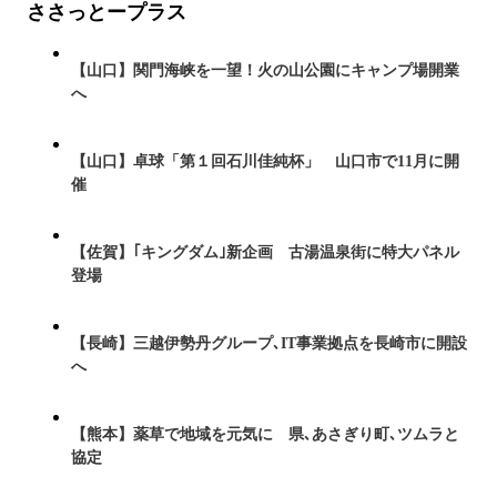
ささっとープラス
【山口】関門海峡を一望！火の山公園にキャンプ場開業
へ
【山口】卓球「第１回石川佳純杯」 山口市で11月に開
催
【佐賀】｢キングダム｣新企画 古湯温泉街に特大パネル
登場
【長崎】三越伊勢丹グループ､IT事業拠点を長崎市に開設
へ
【熊本】薬草で地域を元気に 県､あさぎり町､ツムラと
協定