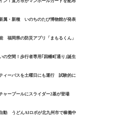
イン！直方市がマンホールカードを配布
新属・新種 いのちのたび博物館が発表
能 福岡県の防災アプリ「まもるくん」
いの空間！歩行者専用｢因幡町通り｣誕生
ティーバスを土曜日にも運行 試験的に
チャープールにスライダー2基が登場
自動 うどんAIロボが北九州市で稼働中