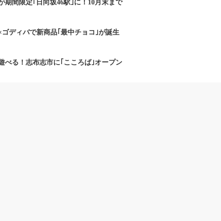
期間限定｢日向坂46駅｣に！10月末まで
×ゴディバで新商品｢最中チョコ｣が誕生
遊べる！志布志市に｢こころば｣オープン