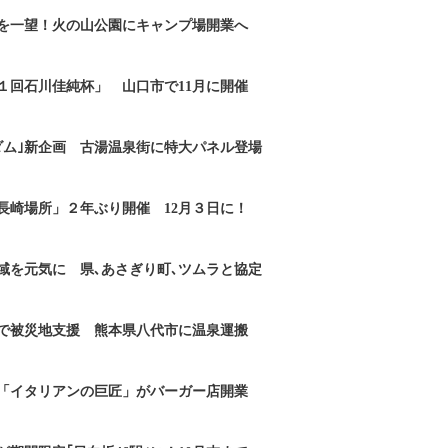
を一望！火の山公園にキャンプ場開業へ
１回石川佳純杯」 山口市で11月に開催
ダム｣新企画 古湯温泉街に特大パネル登場
長崎場所」２年ぶり開催 12月３日に！
域を元気に 県､あさぎり町､ツムラと協定
で被災地支援 熊本県八代市に温泉運搬
「イタリアンの巨匠」がバーガー店開業