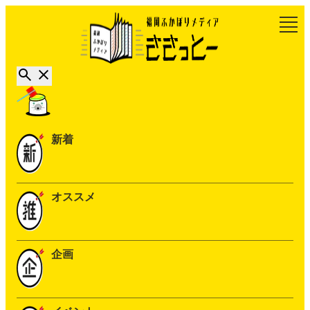
新着
オススメ
企画