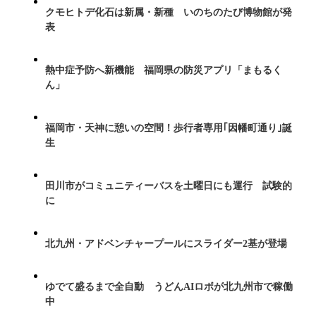
クモヒトデ化石は新属・新種 いのちのたび博物館が発
表
熱中症予防へ新機能 福岡県の防災アプリ「まもるく
ん」
福岡市・天神に憩いの空間！歩行者専用｢因幡町通り｣誕
生
田川市がコミュニティーバスを土曜日にも運行 試験的
に
北九州・アドベンチャープールにスライダー2基が登場
ゆでて盛るまで全自動 うどんAIロボが北九州市で稼働
中