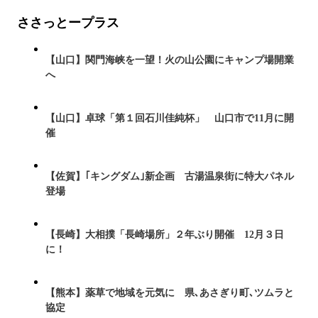
ささっとープラス
【山口】関門海峡を一望！火の山公園にキャンプ場開業
へ
【山口】卓球「第１回石川佳純杯」 山口市で11月に開
催
【佐賀】｢キングダム｣新企画 古湯温泉街に特大パネル
登場
【長崎】大相撲「長崎場所」２年ぶり開催 12月３日
に！
【熊本】薬草で地域を元気に 県､あさぎり町､ツムラと
協定