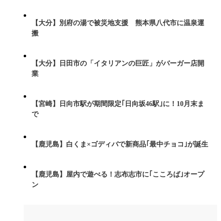
【大分】別府の湯で被災地支援 熊本県八代市に温泉運
搬
【大分】日田市の「イタリアンの巨匠」がバーガー店開
業
【宮崎】日向市駅が期間限定｢日向坂46駅｣に！10月末ま
で
【鹿児島】白くま×ゴディバで新商品｢最中チョコ｣が誕生
【鹿児島】屋内で遊べる！志布志市に｢こころば｣オープ
ン