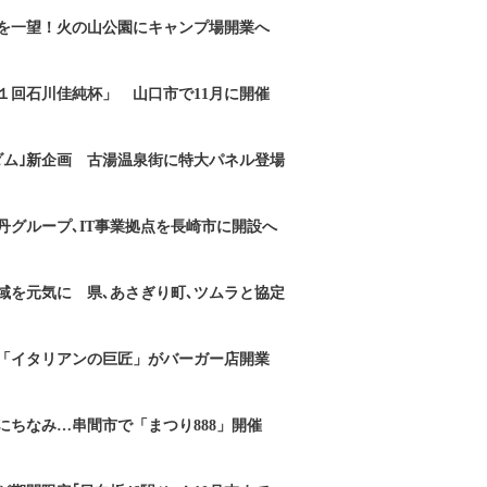
を一望！火の山公園にキャンプ場開業へ
１回石川佳純杯」 山口市で11月に開催
ダム｣新企画 古湯温泉街に特大パネル登場
丹グループ､IT事業拠点を長崎市に開設へ
域を元気に 県､あさぎり町､ツムラと協定
「イタリアンの巨匠」がバーガー店開業
にちなみ…串間市で「まつり888」開催